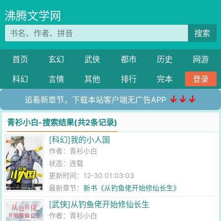
沸腾文学网
搜索
首页
玄幻
武侠
都市
历史
网游
科幻
言情
其他
排行
完本
登录
↓↓↓
追看新章节，下载本站客户端无广告APP
青衫小白-搜索结果(共2条记录)
[科幻]我的小人国
作者：
青衫小白
状态：连载
更新时间：12-30 01:03:03
最新章节：
新书《从钓鱼佬开始修仙长生》
[武侠]从钓鱼佬开始修仙长生
作者：
青衫小白