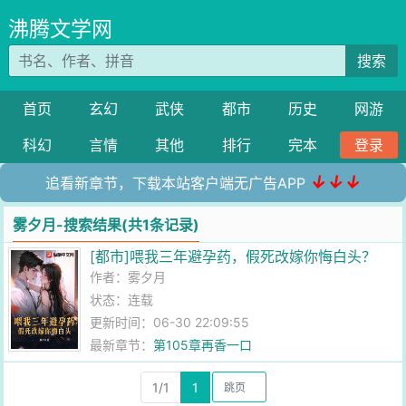
沸腾文学网
搜索
首页
玄幻
武侠
都市
历史
网游
科幻
言情
其他
排行
完本
登录
↓↓↓
追看新章节，下载本站客户端无广告APP
雾夕月-搜索结果(共1条记录)
[都市]喂我三年避孕药，假死改嫁你悔白头？
作者：
雾夕月
状态：连载
更新时间：06-30 22:09:55
最新章节：
第105章再香一口
1/1
1