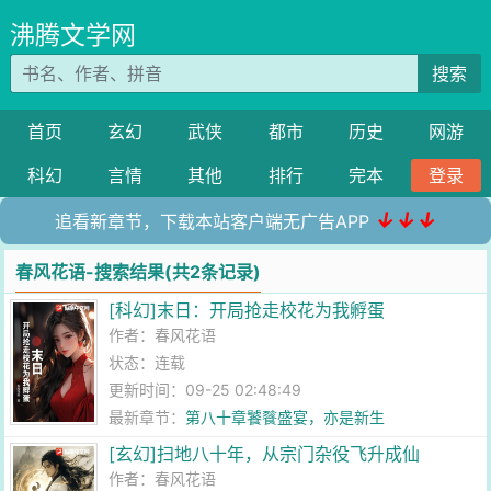
沸腾文学网
搜索
首页
玄幻
武侠
都市
历史
网游
科幻
言情
其他
排行
完本
登录
↓↓↓
追看新章节，下载本站客户端无广告APP
春风花语-搜索结果(共2条记录)
[科幻]末日：开局抢走校花为我孵蛋
作者：
春风花语
状态：连载
更新时间：09-25 02:48:49
最新章节：
第八十章饕餮盛宴，亦是新生
[玄幻]扫地八十年，从宗门杂役飞升成仙
作者：
春风花语