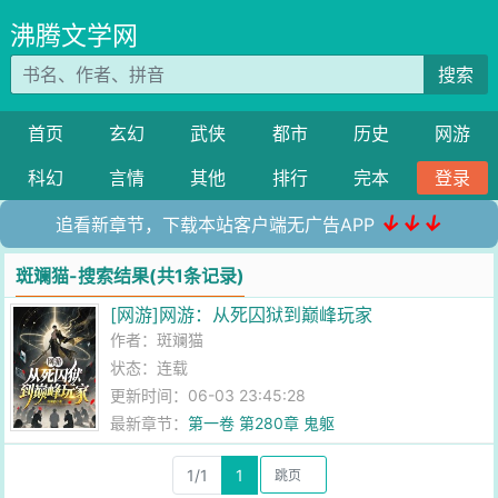
沸腾文学网
搜索
首页
玄幻
武侠
都市
历史
网游
科幻
言情
其他
排行
完本
登录
↓↓↓
追看新章节，下载本站客户端无广告APP
斑斓猫-搜索结果(共1条记录)
[网游]网游：从死囚狱到巅峰玩家
作者：
斑斓猫
状态：连载
更新时间：06-03 23:45:28
最新章节：
第一卷 第280章 鬼躯
1/1
1