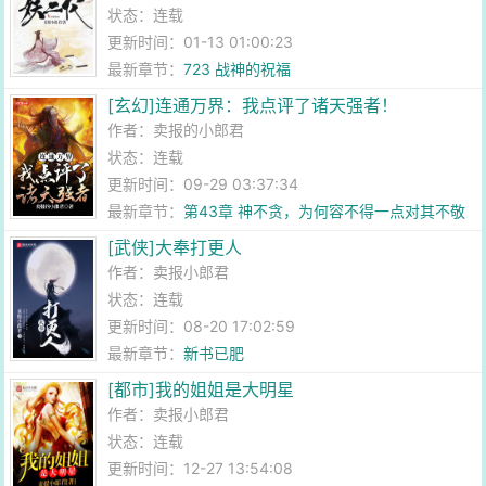
状态：连载
更新时间：01-13 01:00:23
最新章节：
723 战神的祝福
[玄幻]连通万界：我点评了诸天强者！
作者：
卖报的小郎君
状态：连载
更新时间：09-29 03:37:34
最新章节：
第43章 神不贪，为何容不得一点对其不敬
[武侠]大奉打更人
作者：
卖报小郎君
状态：连载
更新时间：08-20 17:02:59
最新章节：
新书已肥
[都市]我的姐姐是大明星
作者：
卖报小郎君
状态：连载
更新时间：12-27 13:54:08