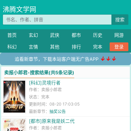
沸腾文学网
搜索
首页
玄幻
武侠
都市
历史
网游
科幻
言情
其他
排行
完本
登录
↓↓↓
追看新章节，下载本站客户端无广告APP
卖报小郎君-搜索结果(共5条记录)
[科幻]灵境行者
作者：
卖报小郎君
状态：完本
更新时间：08-20 17:03:05
最新章节：
抽奖公告
[都市]原来我是妖二代
作者：
卖报小郎君