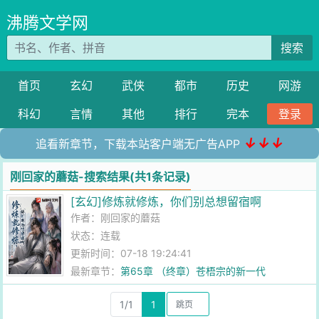
沸腾文学网
搜索
首页
玄幻
武侠
都市
历史
网游
科幻
言情
其他
排行
完本
登录
↓↓↓
追看新章节，下载本站客户端无广告APP
刚回家的蘑菇-搜索结果(共1条记录)
[玄幻]修炼就修炼，你们别总想留宿啊
作者：
刚回家的蘑菇
状态：连载
更新时间：07-18 19:24:41
最新章节：
第65章 （终章）苍梧宗的新一代
1/1
1