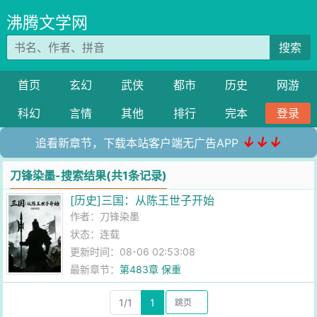
沸腾文学网
搜索
首页
玄幻
武侠
都市
历史
网游
科幻
言情
其他
排行
完本
登录
↓↓↓
追看新章节，下载本站客户端无广告APP
刀锋染墨-搜索结果(共1条记录)
[历史]三国：从陈王世子开始
作者：
刀锋染墨
状态：连载
更新时间：08-06 02:53:08
最新章节：
第483章 保重
1/1
1