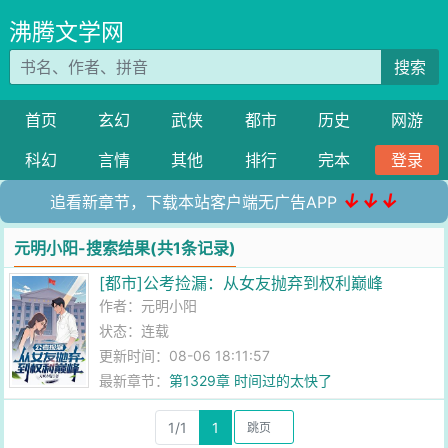
沸腾文学网
搜索
首页
玄幻
武侠
都市
历史
网游
科幻
言情
其他
排行
完本
登录
↓↓↓
追看新章节，下载本站客户端无广告APP
元明小阳-搜索结果(共1条记录)
[都市]公考捡漏：从女友抛弃到权利巅峰
作者：
元明小阳
状态：连载
更新时间：08-06 18:11:57
最新章节：
第1329章 时间过的太快了
1/1
1