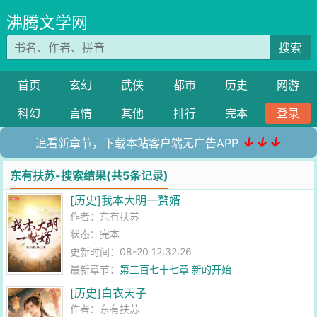
沸腾文学网
搜索
首页
玄幻
武侠
都市
历史
网游
科幻
言情
其他
排行
完本
登录
↓↓↓
追看新章节，下载本站客户端无广告APP
东有扶苏-搜索结果(共5条记录)
[历史]我本大明一赘婿
作者：
东有扶苏
状态：完本
更新时间：08-20 12:32:26
最新章节：
第三百七十七章 新的开始
[历史]白衣天子
作者：
东有扶苏