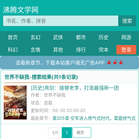
沸腾文学网
搜索
首页
玄幻
武侠
都市
历史
网游
科幻
言情
其他
排行
完本
登录
↓↓↓
追看新章节，下载本站客户端无广告APP
世界不缺我-搜索结果(共1条记录)
[历史]亮剑：接替老李，打造最强新一团
作者：
世界不缺我
状态：连载
更新时间：06-30 02:06:20
最新章节：
第205章 空军进入喷气式时代，雷霆喷气式
战斗机
1/1
1