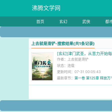
沸腾文学网
首页
玄幻
武侠
都
上去就是滑铲-搜索结果(共1条记录)
[玄幻]津门武圣，从苦力开始
作者：
上去就是滑铲
状态：连载
更新时间：07-31 00:05:43
最新章节：
第一卷 第125章 释放