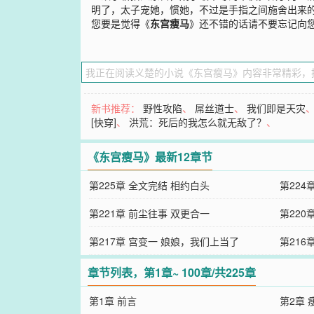
明了，太子宠她，惯她，不过是手指之间施舍出来
您要是觉得《
东宫瘦马
》还不错的话请不要忘记向
新书推荐：
野性攻陷
、
屌丝道士
、
我们即是天灾
[快穿]
、
洪荒：死后的我怎么就无敌了？
、
《东宫瘦马》最新12章节
第225章 全文完结 相约白头
第224
第221章 前尘往事 双更合一
第220
第217章 宫变一 娘娘，我们上当了
第216
章节列表，第1章~ 100章/共225章
第1章 前言
第2章 