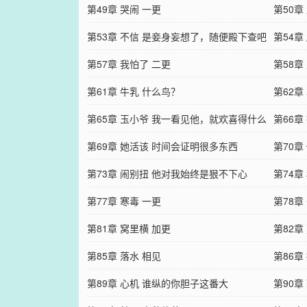
么……
第49章 哭闹 一更
扬……
第50
第53章 不信 是妾身妄想了，随便殿下查吧
镇。…
第54
第57章 我怕了 二更
着自…
第58章
第61章 牛乳 什么鸟？
第62
第65章 玉小爷 我一看见他，就欢喜得什么
第66章
都忘……
第69章 她活该 时间会证明很多东西
第70章
第73章 闹别扭 他对我始终是狠不下心
第74章
第77章 寒毒 一更
第78
第81章 窝里横 加更
她不…
第82
第85章 落水 相见
多大…
第86章
第89章 心机 谁纵的你胆子这番大
第90章