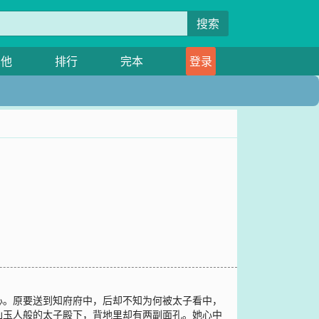
搜索
其他
排行
完本
登录
心。原要送到知府府中，后却不知为何被太子看中，
仙玉人般的太子殿下，背地里却有两副面孔。她心中