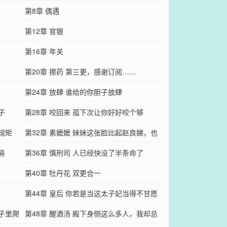
第8章 偶遇
第12章 官银
第16章 年关
第20章 擦药 第三更，感谢订阅……
第24章 放肆 谁给的你胆子放肆
子
第28章 咬回来 孤下次让你好好咬个够
规矩
第32章 素嬷嬷 妹妹这张脸比起赵良娣，也
易
是不……
第36章 慎刑司 人已经快没了半条命了
第40章 牡丹花 双更合一
第44章 皇后 你若是当这太子妃当得不甘愿
肚子里爬
第48章 醒酒汤 殿下身侧这么多人，我却总