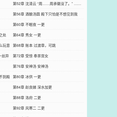
怕旁……
第52章 沈清云 “周……周承徽没了。” ……
第56章 酒酿汤圆 殿下只怕是不想见到我
第60章 不眠夜 一更
之处
第64章 秀女 一更
什么玩意
第68章 账本 过渡章，可跳
一丝异
第72章 受惊 奉茶宫女
第76章 安神汤 安神汤
见不到殿
第80章 冰供 一更
第84章 赵良娣 深水加更
第88章 洛府 二更
第92章 风寒二 二更