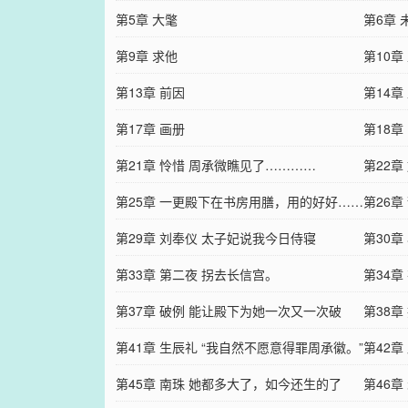
第5章 大氅
第6章 
第9章 求他
第10章
第13章 前因
第14章
第17章 画册
第18章
第21章 怜惜 周承微瞧见了…………
第22章
第25章 一更殿下在书房用膳，用的好好……
第26
第29章 刘奉仪 太子妃说我今日侍寝
模一…
第30
第33章 第二夜 拐去长信宫。
第34
第37章 破例 能让殿下为她一次又一次破
第38
例……
第41章 生辰礼 “我自然不愿意得罪周承徽。”
久了…
第42章
……
第45章 南珠 她都多大了，如今还生的了
第46章