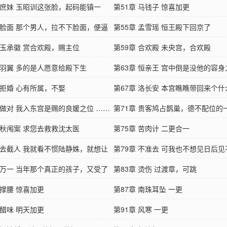
章 庶妹 玉昭训这张脸，起码能镇一
出来……
第51章 马钱子 惊喜加更
…
章 脸面 那个男人，拉不下脸面，便逼
第55章 孟雪瑶 恒王殿下回京了
…
 玉承徽 赏合欢殿，赐主位
第59章 合欢殿 未央宫，合欢殿
章 羽翼 多的是人愿意给殿下生
第63章 恒亲王 宫中倒是没他的容身
 拒婚 心有所属，不娶
了……
第67章 洛长安 本宫瞧瞧带回来个
 做对 我入东宫是赐的良媛之位 ……
儿。……
第71章 贵客鸠占鹊巢，德不配位的
 秋闱案 求您去救救沈太医
样……
第75章 苦肉计 二更合一
章 去截人 我就看不惯陆静姝，就想让
第79章 不准去 可我也不想见日后
…
章 万一 当年那个真正的孩子，又受了
下……
第83章 烫伤 过渡章，可跳
…
 撑腰 惊喜加更
第87章 南珠耳坠 一更
 醋味 明天加更
第91章 风寒 一更