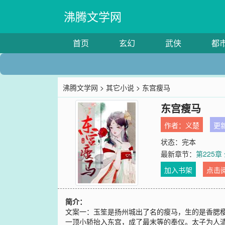
沸腾文学网
首页
玄幻
武侠
都
沸腾文学网
>
其它小说
> 东宫瘦马
东宫瘦马
作者：
义楚
更新
状态：完本
最新章节：
第225章
加入书架
点击
简介：
文案一：玉笙是扬州城出了名的瘦马，生的是香腮
一顶小轿抬入东宫，成了最末等的奉仪。太子为人