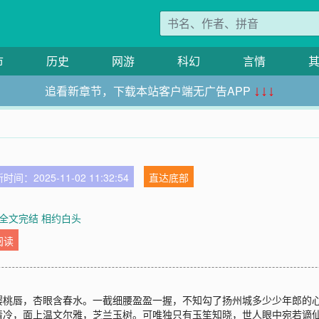
市
历史
网游
科幻
言情
追看新章节，下载本站客户端无广告APP
↓↓↓
时间：2025-11-02 11:32:54
直达底部
 全文完结 相约白头
阅读
樱桃唇，杏眼含春水。一截细腰盈盈一握，不知勾了扬州城多少少年郎的
清冷，面上温文尔雅，芝兰玉树。可唯独只有玉笙知晓，世人眼中宛若谪