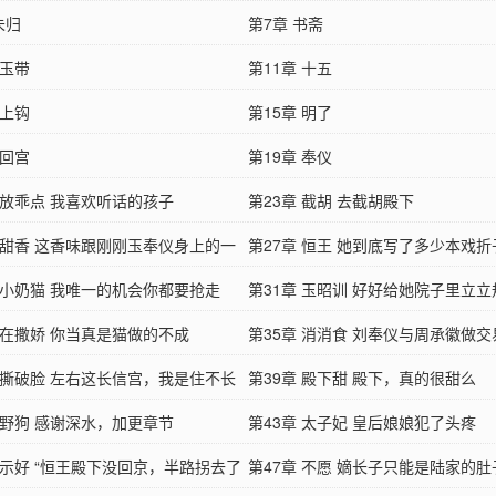
未归
第7章 书斋
 玉带
第11章 十五
 上钩
第15章 明了
 回宫
第19章 奉仪
 放乖点 我喜欢听话的孩子
第23章 截胡 去截胡殿下
章 甜香 这香味跟刚刚玉奉仪身上的一
第27章 恒王 她到底写了多少本戏折
…
章 小奶猫 我唯一的机会你都要抢走
第31章 玉昭训 好好给她院子里立立
章 在撒娇 你当真是猫做的不成
第35章 消消食 刘奉仪与周承徽做交
章 撕破脸 左右这长信宫，我是住不长
第39章 殿下甜 殿下，真的很甜么
…
 野狗 感谢深水，加更章节
第43章 太子妃 皇后娘娘犯了头疼
 示好 “恒王殿下没回京，半路拐去了
第47章 不愿 嫡长子只能是陆家的