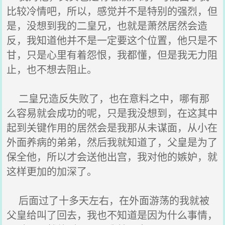
比较冷情吧，所以，感觉并不是特别的强烈，但
是，没想到我的二皇兄，也就是萧然居然会造
反，我知道他并不是一定要这个位置，他只是不
甘，只是心里有着怨恨，我都懂，但是我无力阻
止，也不想去阻止。
二皇兄造反失败了，也在意料之中，哪有那
么容易就会成功的呢，只是我没想到，在这其中
起到关键作用的居然会是我那从未谋面，从小在
外面养病的弟弟，然后我就知道了，父皇是为了
保全他，所以才会送他出宫，我对他的嫉妒，就
这样更加的加深了。
后面过了十多天左右，在外面游荡的我就被
父皇给叫了回去，我也不知道是因为什么事情，