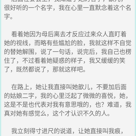
很好听的一个名字，我在心里一直默念着这个名
字。
看着她因为母后离去才反应过来众人直盯着
她的视线，而略有些尴尬的脸，我就这样不自觉
的替她解围，说了一句话，说完后，我自己也楞
住了，不过看着她疑惑的样子，我又缓缓的笑
了，既然都说了，那就这样吧。
在路上，她让我直接叫她歆儿，不要加后面
的姑娘二字，我的心里泛起了微微的喜悦，她，
这是不是也代表对我有意思哦的，也？难道，我
真对她有感觉么，这个才认识不久的人。
我立刻得寸进尺的说道，让她直接叫我痕，