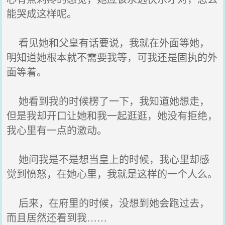
能哭成这样呢。
看见她和父皇有话要说，我就在外面等她，
明知道她根本就不需要我等，可我还是固执的外
面等着。
她看到我的时候楞了一下，我知道她想走，
但是我却开口让她和我一起逛逛，她没有拒绝，
我心里有一点的激动。
她问我是不是想当皇上的时候，我心里却感
觉到愤怒，在她心里，我就是这样的一个人么。
后来，在府里的时候，没想到她会跑过去，
而且居然还看到我……