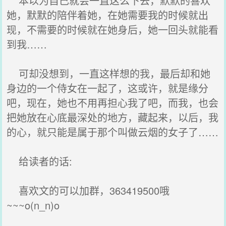
本以为自己就会一直这么下去，默默的喜欢
她，默默的陪伴着她，在她需要我的时候就出
现，不需要的时候就在她身后，她一回头就能看
到我……
可却没想到，一直这样想的我，最后却和她
身边的一个侍女在一起了，这或许，就是缘分
吧，现在，她也不用再担心我了吧，而我，也会
把她放在心底最深处的地方，藏起来，以后，我
的心，就只能是属于那个叫做云烟的女子了……
给读者的话:
喜欢文的可以加群，363419500哦
~~~o(n_n)o