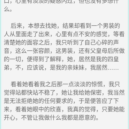
口，心里有淡淡的疑惑闪过，但也没有多想什
么。
后来，本想去找她，结果却看到一个男装的
人从里面走了出来，心里有点不安的感觉，等看
清楚她的面容之后，我只听到了自己心碎的声
音，这么一张容颜，这男装，还有父皇母后所做
的一切，便得到了解释，她，居然是我的四皇
弟，不，应该说，是我的亲妹妹，我居然……
看着她看着我之后那一点淡淡的惊慌，我只
觉得站都快站不稳了，她让我给她保密，我当然
是无法拒绝她的任何要求的，于是便答应了下
来，看着她眼中的欣喜，我真的觉得，只要她能
开心，不管让我做什么我都是愿意的。