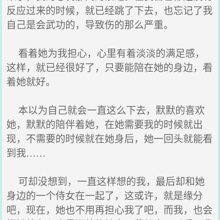
反应过来的时候，就已经跳了下去，也忘记了我
自己是会武功的，导致伤的那么严重。
看着她为我担心，心里有着淡淡的满足感，
这样，就已经很好了，只要能陪在她的身边，看
着她就好。
本以为自己就会一直这么下去，默默的喜欢
她，默默的陪伴着她，在她需要我的时候就出
现，不需要的时候就在她身后，她一回头就能看
到我……
可却没想到，一直这样想的我，最后却和她
身边的一个侍女在一起了，这或许，就是缘分
吧，现在，她也不用再担心我了吧，而我，也会