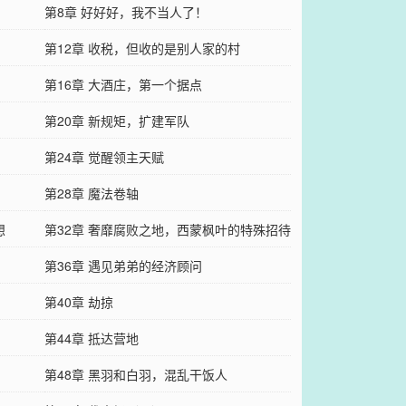
第8章 好好好，我不当人了！
第12章 收税，但收的是别人家的村
第16章 大酒庄，第一个据点
第20章 新规矩，扩建军队
第24章 觉醒领主天赋
第28章 魔法卷轴
想
第32章 奢靡腐败之地，西蒙枫叶的特殊招待
（和谐过）
第36章 遇见弟弟的经济顾问
第40章 劫掠
第44章 抵达营地
第48章 黑羽和白羽，混乱干饭人