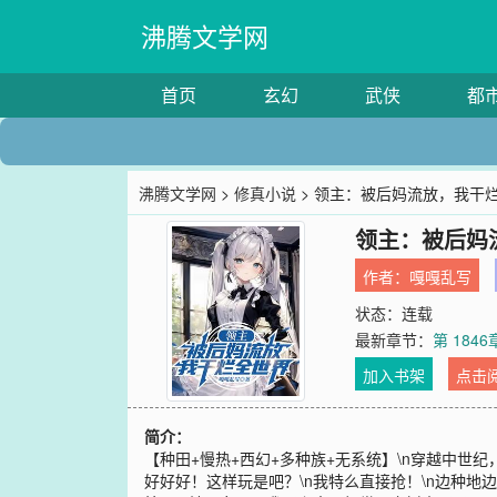
沸腾文学网
首页
玄幻
武侠
都
沸腾文学网
>
修真小说
> 领主：被后妈流放，我干
领主：被后妈
作者：
嘎嘎乱写
状态：连载
最新章节：
第 184
加入书架
点击
简介：
【种田+慢热+西幻+多种族+无系统】\n穿越中世
好好好！这样玩是吧？\n我特么直接抢！\n边种地