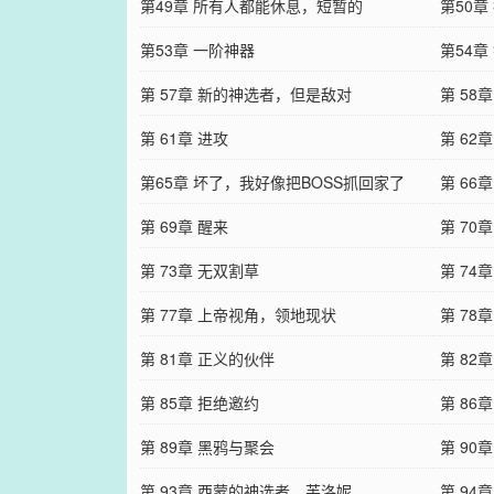
第49章 所有人都能休息，短暂的
第50章
第53章 一阶神器
第54章
第 57章 新的神选者，但是敌对
第 58
第 61章 进攻
第 6
第65章 坏了，我好像把BOSS抓回家了
天少更
第 66
（下）
第 69章 醒来
第 70
第 73章 无双割草
第 74
第 77章 上帝视角，领地现状
第 7
第 81章 正义的伙伴
伙伴加
第 8
第 85章 拒绝邀约
第 8
第 89章 黑鸦与聚会
第 90
第 93章 西蒙的神选者，芙洛妮
动（第
第 94