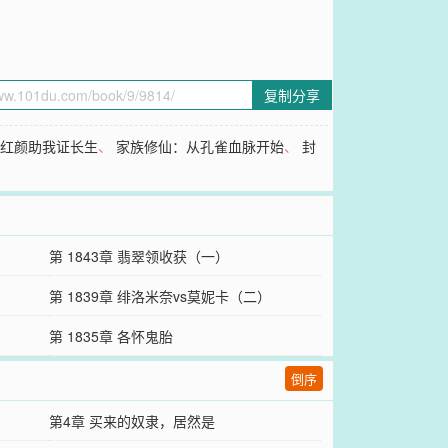
复制分享
、
红颜助我证长生
、
家族修仙：从孔雀血脉开始
、
封
第 1843章 翡翠领收获（一）
第 1839章 绯洛米奈vs莫妮卡（二）
第 1835章 各怀鬼胎
倒序
第4章 买来的奴隶，居然是