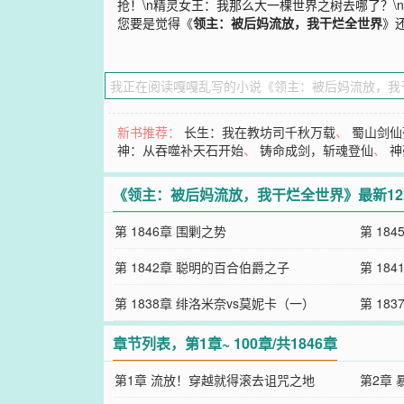
抢！\n精灵女王：我那么大一棵世界之树去哪了？\
您要是觉得《
领主：被后妈流放，我干烂全世界
》
新书推荐：
长生：我在教坊司千秋万载
、
蜀山剑仙
神：从吞噬补天石开始
、
铸命成剑，斩魂登仙
、
神
《领主：被后妈流放，我干烂全世界》最新1
第 1846章 围剿之势
第 18
第 1842章 聪明的百合伯爵之子
第 18
第 1838章 绯洛米奈vs莫妮卡（一）
第 183
章节列表，第1章~ 100章/共1846章
第1章 流放！穿越就得滚去诅咒之地
第2章