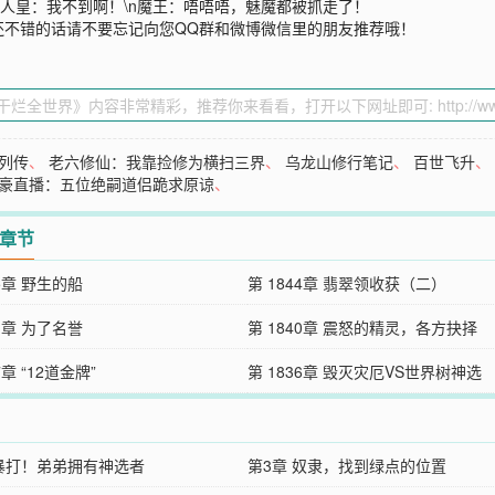
n人皇：我不到啊！\n魔王：唔唔唔，魅魔都被抓走了！
还不错的话请不要忘记向您QQ群和微博微信里的朋友推荐哦！
列传
、
老六修仙：我靠捡修为横扫三界
、
乌龙山修行笔记
、
百世飞升
豪直播：五位绝嗣道侣跪求原谅
、
2章节
45章 野生的船
第 1844章 翡翠领收获（二）
41章 为了名誉
第 1840章 震怒的精灵，各方抉择
7章 “12道金牌”
第 1836章 毁灭灾厄VS世界树神选
 暴打！弟弟拥有神选者
第3章 奴隶，找到绿点的位置