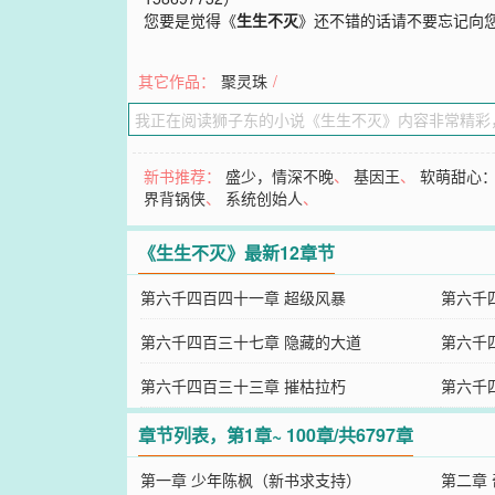
您要是觉得《
生生不灭
》还不错的话请不要忘记向
其它作品：
聚灵珠
/
新书推荐：
盛少，情深不晚
、
基因王
、
软萌甜心：
界背锅侠
、
系统创始人
、
《生生不灭》最新12章节
第六千四百四十一章 超级风暴
第六千
第六千四百三十七章 隐藏的大道
第六千
第六千四百三十三章 摧枯拉朽
第六千
章节列表，第1章~ 100章/共6797章
第一章 少年陈枫（新书求支持）
第二章