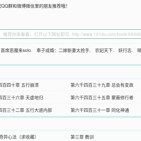
您QQ群和微博微信里的朋友推荐哦！
首席恶魔来solo
、
奉子成婚：二嫁新妻太抢手
、
农妃天下
、
妖行志
、
四百四十章 五行崩溃
第六千四百三十九章 总会有变故
四百三十六章 天虚地归
第六千四百三十五章 蒙蔽修行者
四百三十二章 五行大道内部
第六千四百三十一章 同化神通
 奇异心法（求收藏）
第三章 教训