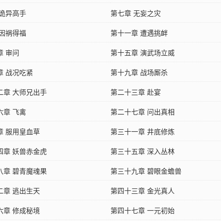
 诡异高手
第七章 无妄之灾
 因祸得福
第十一章 遭遇挑衅
章 审问
第十五章 演武场立威
章 战况吃紧
第十九章 战场厮杀
二章 大师兄出手
第二十三章 赴宴
六章 飞禽
第二十七章 问出真相
章 服用皇血草
第三十一章 井底修炼
四章 妖兽赤金虎
第三十五章 深入丛林
八章 碧青魔魂果
第三十九章 碧眼金蟾兽
二章 逃出生天
第四十三章 金光真人
六章 修成秘境
第四十七章 一元初始