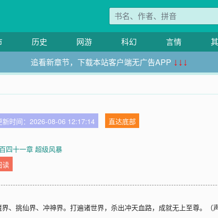
市
历史
网游
科幻
言情
追看新章节，下载本站客户端无广告APP
↓↓↓
新时间：2026-08-06 12:17:14
直达底部
百四十一章 超级风暴
阅读
魔界、挑仙界、冲神界。打遍诸世界，杀出冲天血路，成就无上至尊。（