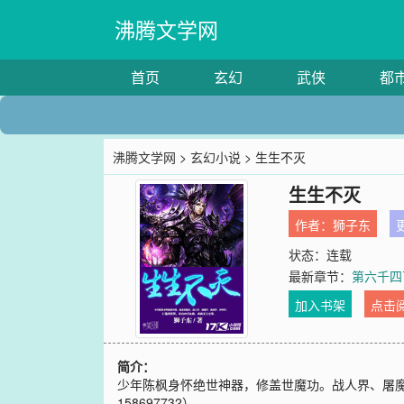
沸腾文学网
首页
玄幻
武侠
都
沸腾文学网
>
玄幻小说
> 生生不灭
生生不灭
作者：
狮子东
更
状态：连载
最新章节：
第六千四
加入书架
点击
简介：
少年陈枫身怀绝世神器，修盖世魔功。战人界、屠
158697732）