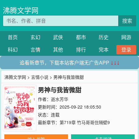
沸腾文学网
搜索
首页
玄幻
武侠
都市
历史
网游
科幻
言情
其他
排行
完本
登录
追看新章节，下载本站客户端无广告APP
↓↓↓
沸腾文学网
>
言情小说
> 男神与我皆微甜
男神与我皆微甜
作者：
逝水芳华
更新时间：2025-09-22 18:05:50
状态：连载
最新章节：
第719章 竹马哥哥住隔壁9
加入书架
点击阅读