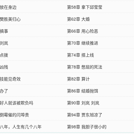
 放在身边
第58章 拿下邱莹莹
 樊胜美归心
第62章 大婚
 搞事
第66章 用心险恶
 刘岚
第70章 继续推进
 点拨
第74章 搭上线
 凶残
第78章 憋屈的死法
 技能见奇效
第82章 算计
 办了
第86章 结婚抛饵
章 好人就该被欺负吗
第90章 刘岚 刘岚
 倒霉催的闫埠贵
第94章 贾东旭凉了
章 八年，人生有几个八年
第98章 我胆子很小的