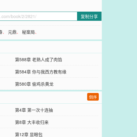
复制分享
春
、
元鼎
、
秘案局
、
第588章 老熟人成了肉馅
第584章 你与我西方教有缘
第580章 偷鸡杀黄龙
倒序
第4章 第一次十连抽
第8章 大丰收归来
第12章 显眼包