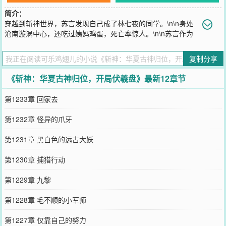
简介：
穿越到斩神世界，苏言发现自己成了林七夜的同学。\n\n身处
沧南漩涡中心，还吃过姨妈鸡蛋，死亡率惊人。\n\n苏言作为
一名穿越者，如何能活下来了。\n\n好在，成为伏羲代理人，能力千
变万化。\n\n十二生肖环：控制十二种动物。美杜莎也是蛇，黑山羊
复制分享
也是羊？\n\n十二地支环：子、丑、寅......戌，亥。在对应时辰获得五
倍能力，高配版星夜舞者。\n\n地支+生肖：「子鼠」、「丑牛」、
《斩神：华夏古神归位，开局伏羲盘》最新12章节
「寅虎」....「亥猪」，万千倍速度，万倍力量。\n\n八卦环：「先天
八卦」「后天八卦」。\n\n——“八卦·申猴，唤混沌四猴齐天大圣！”
第1233章 回家去
\n\n——“八卦·卯兔，唤月华宫嫦娥仙子，借月华一锁神明。”\n\n克系
至高？杀给你看。\n\n....................\n\n加入136小队，被红缨捡回
第1232章 怪异的爪牙
家。\n\n“红缨姐，我真的没在浴室隐身，你要相信我。”\n\n“红缨姐，
我是正人君子，电脑里这是学习资料。”\n\n“红缨姐，我会负责的,.....
第1231章 黑白色的远古大妖
负责把家打扫干净。”\n\n“——玫火羽裳，打不死你！”
您要是觉得《
斩神：华夏古神归位，开局伏羲盘
》还不错的话请不要
第1230章 捕猎行动
忘记向您QQ群和微博微信里的朋友推荐哦！
第1229章 九黎
第1228章 毛不顺的小军师
第1227章 仅靠自己的努力