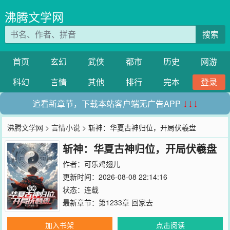
沸腾文学网
搜索
首页
玄幻
武侠
都市
历史
网游
科幻
言情
其他
排行
完本
登录
追看新章节，下载本站客户端无广告APP
↓↓↓
沸腾文学网
>
言情小说
> 斩神：华夏古神归位，开局伏羲盘
斩神：华夏古神归位，开局伏羲盘
作者：
可乐鸡翅儿
更新时间：2026-08-08 22:14:16
状态：连载
最新章节：
第1233章 回家去
加入书架
点击阅读