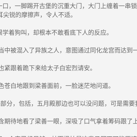
一口，一脚踢开古堡的沉重大门，大门上缠着一串
耳尖锐的摩擦声，令人不适。
眼学着狗叫，却根本不敢看底下人的反应。
中被混入了异族之人，意图通过同化龙宫而达到
也紧跟着跪下来给太子白宏烈请安。
色苍白地跟到梁善面前，一脸迷茫地问道。
部分，包括，五月殿那边也可以没问题，可是需要
期待地看了梁善一眼，深吸了口气拿着筹码跟了上