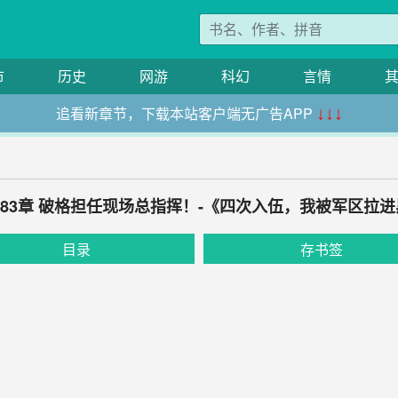
市
历史
网游
科幻
言情
追看新章节，下载本站客户端无广告APP
↓↓↓
183章 破格担任现场总指挥！-《四次入伍，我被军区拉
目录
存书签