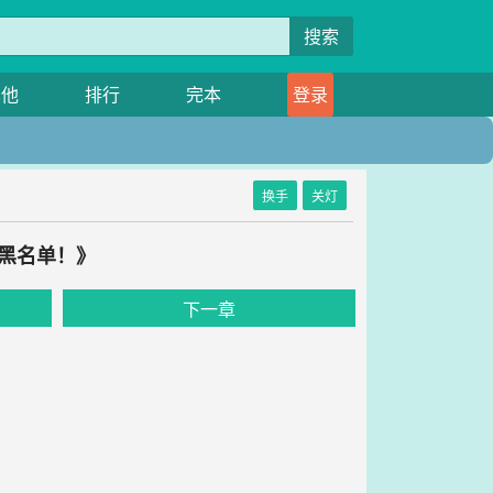
搜索
其他
排行
完本
登录
换手
关灯
进黑名单！》
下一章