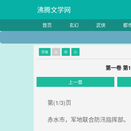
沸腾文学网
首页
玄幻
武侠
都
字体
大
中
小
第一卷 第
上一章
第(1/3)页
赤水市，军地联合防汛指挥部。