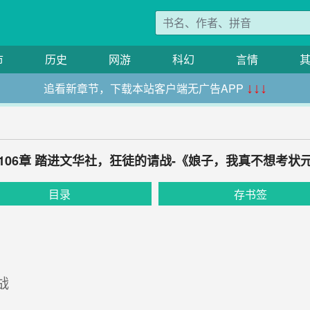
市
历史
网游
科幻
言情
追看新章节，下载本站客户端无广告APP
↓↓↓
106章 踏进文华社，狂徒的请战-《娘子，我真不想考状
目录
存书签
战