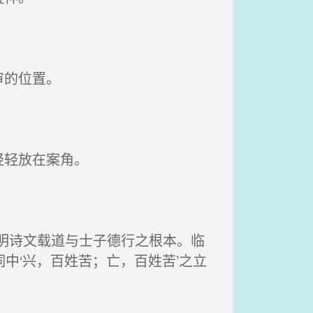
审的位置。
轻轻放在案角。
明诗文载道与士子德行之根本。临
中‘兴，百姓苦；亡，百姓苦’之立