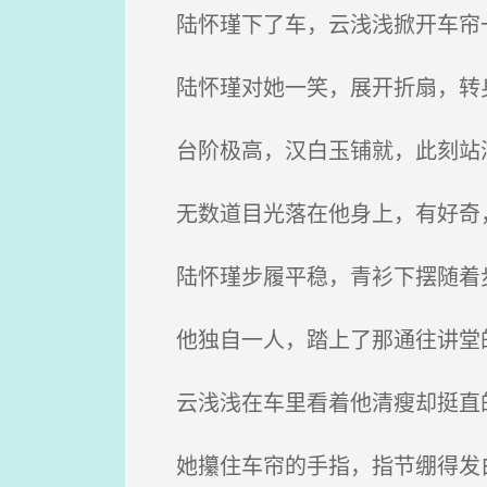
陆怀瑾下了车，云浅浅掀开车帘一
陆怀瑾对她一笑，展开折扇，转
台阶极高，汉白玉铺就，此刻站
无数道目光落在他身上，有好奇
陆怀瑾步履平稳，青衫下摆随着步
他独自一人，踏上了那通往讲堂
云浅浅在车里看着他清瘦却挺直的
她攥住车帘的手指，指节绷得发