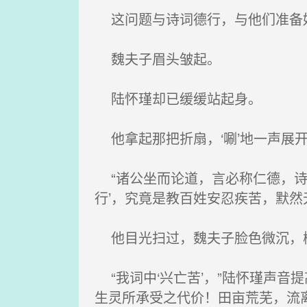
这问题与诗词德行，与他们准备
魏夫子眉头皱起。
陆怀瑾却已缓缓站起身。
他拿起那把折扇，‘唰’地一声展
“诸公坐而论道，言必称仁德，诗
行’，究竟是教百姓安忍疾苦，默然
他目光扫过，魏夫子脸色微沉，
“我词中‘兴亡苦’，”陆怀瑾声音
生灵所承受之代价！田亩荒芜，流