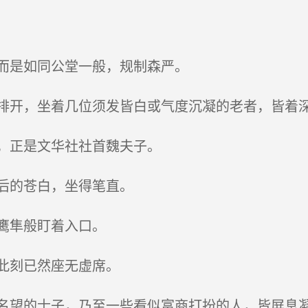
而是如同公堂一般，规制森严。
开，坐着几位须发皆白或气度沉凝的老者，皆着
，正是文华社社首魏夫子。
后的苍白，坐得笔直。
鹰隼般盯着入口。
此刻已然座无虚席。
望的士子，乃至一些看似富商打扮的人，皆屏息