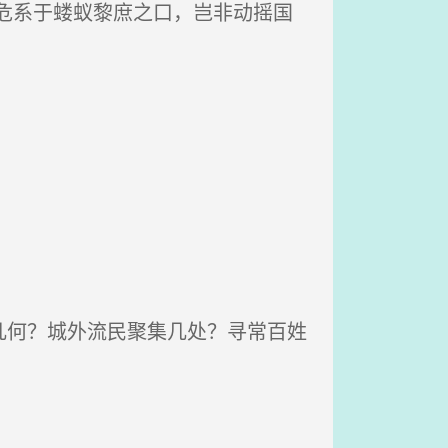
危系于蝼蚁黎庶之口，岂非动摇国
几何？城外流民聚集几处？寻常百姓