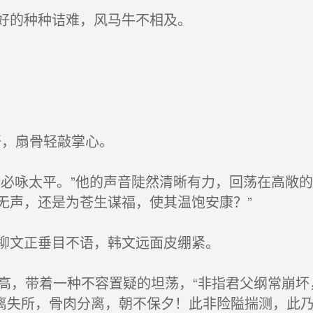
好的种种诘难，风马牛不相及。
开，扇骨轻敲掌心。
必咏太平。”他的声音陡然清晰有力，回荡在高敞的讲
无声，还是为苍生谋福，使其温饱安康？”
柳文正垂目不语，韩文远面皮绷紧。
提高，带着一种不容置疑的坦荡，“非指君父纲常崩
离失所，骨肉分离，朝不保夕！此非险隘揣测，此