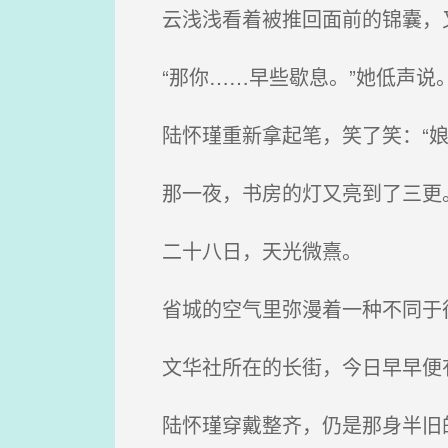
云浅浅看着被推回面前的锦囊，又
“那你……早些歇息。”她低声说
陆怀瑾重新拿起笔，笑了笑：“娘
那一夜，书房的灯又亮到了三更
二十八日，天光微熹。
省城的空气里弥漫着一种不同于
文华社所在的长街，今日早早便有
陆怀瑾穿戴整齐，仍是那身半旧