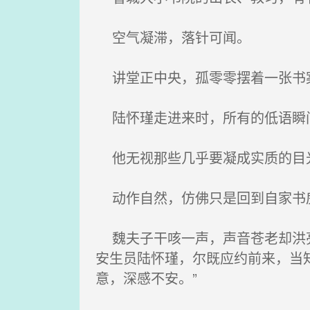
空气凝滞，落针可闻。
讲堂正中央，孤零零摆着一张书案
陆怀瑾走进来时，所有的低语瞬
他无视那些几乎要凝成实质的目光
动作自然，仿佛只是回到自家书
魏夫子干咳一声，声音苍老却洪亮
安生员陆怀瑾，尔既应约前来，当知
意，深感不安。”