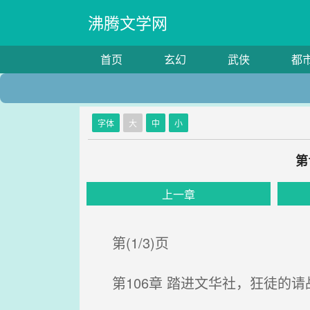
沸腾文学网
首页
玄幻
武侠
都
字体
大
中
小
第
上一章
第(1/3)页
第106章 踏进文华社，狂徒的请