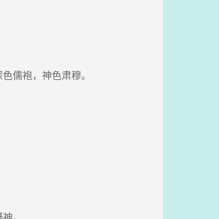
深色儒袍，神色肃穆。
凝神。