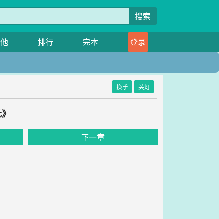
搜索
其他
排行
完本
登录
换手
关灯
元》
下一章