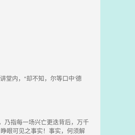
堂内，“却不知，尔等口中‘德
坏，乃指每一场兴亡更迭背后，万千
乃睁眼可见之事实！事实，何须解