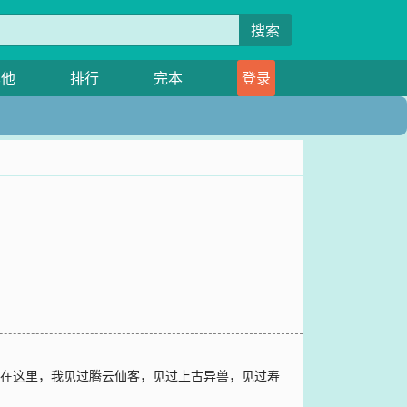
搜索
其他
排行
完本
登录
。在这里，我见过腾云仙客，见过上古异兽，见过寿