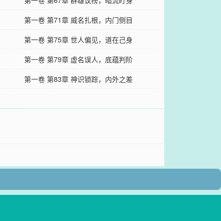
第一卷 第67章 群雄议榜，暗流盯身
第一卷 第71章 威名扎根，内门侧目
第一卷 第75章 世人偏见，道在己身
第一卷 第79章 虚名误人，底蕴判阶
第一卷 第83章 神识锁踪，内外之差