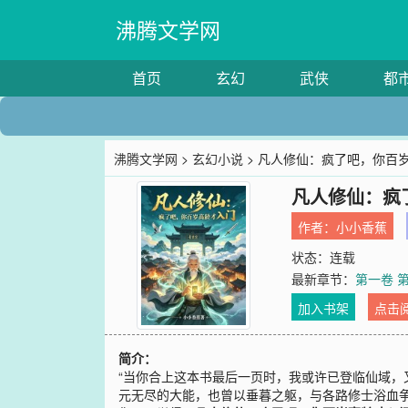
沸腾文学网
首页
玄幻
武侠
都
沸腾文学网
>
玄幻小说
> 凡人修仙：疯了吧，你百
凡人修仙：疯
作者：
小小香蕉
状态：连载
最新章节：
第一卷 
加入书架
点击
简介：
“当你合上这本书最后一页时，我或许已登临仙域，
元无尽的大能，也曾以垂暮之躯，与各路修士浴血