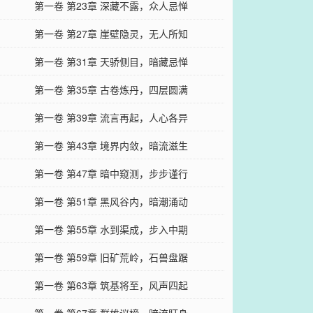
第一卷 第23章 深藏不露，众人忌惮
第一卷 第27章 崖壁隐灵，无人所知
第一卷 第31章 天骄侧目，暗藏忌惮
第一卷 第35章 古卷炼丹，四层圆满
第一卷 第39章 流言再起，人心各异
第一卷 第43章 境界内敛，暗流滋生
第一卷 第47章 暗中窥测，步步谨行
第一卷 第51章 黑风谷内，暗潮涌动
第一卷 第55章 水到渠成，步入中期
第一卷 第59章 旧矿荒岭，石兽盘踞
第一卷 第63章 筑基将至，风声四起