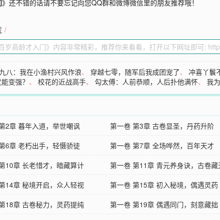
门
》还不错的话请不要忘记向您QQ群和微博微信里的朋友推荐哦！
荒
/
九八：我在小渔村兴风作浪
、
穿越七零，随军后我成团宠了
、
冲喜丫鬟
就能变强？
、
校花的近战高手
、
勾太傅：人前恭顺，人后扑他满怀
、
我
 第2章 暮年入道，举世嘲讽
第一卷 第3章 古卷显圣，丹药升阶
 第6章 老朽出手，轻慑骄徒
第一卷 第7章 全场哗然，百年天才
 第10章 长老惜才，暗藏算计
第一卷 第11章 青元养身诀，古卷藏
 第14章 秘境开启，众人轻视
第一卷 第15章 初入秘境，偶遇灵药
 第18章 古卷秘力，灵药提纯
第一卷 第19章 偶遇同门，刻意藏拙