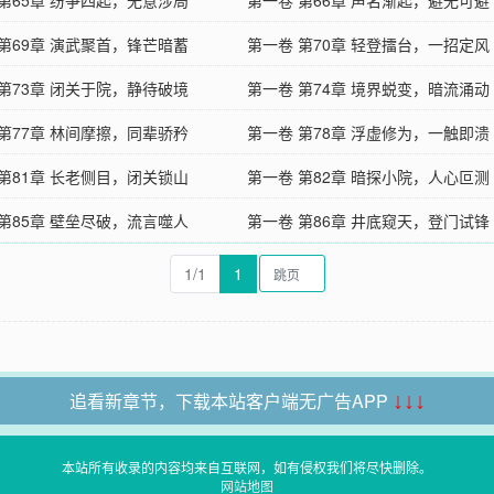
 第65章 纷争四起，无意涉局
第一卷 第66章 声名渐起，避无可避
 第69章 演武聚首，锋芒暗蓄
第一卷 第70章 轻登擂台，一招定风
 第73章 闭关于院，静待破境
第一卷 第74章 境界蜕变，暗流涌动
 第77章 林间摩擦，同辈骄矜
第一卷 第78章 浮虚修为，一触即溃
 第81章 长老侧目，闭关锁山
第一卷 第82章 暗探小院，人心叵测
 第85章 壁垒尽破，流言噬人
第一卷 第86章 井底窥天，登门试锋
1/1
1
追看新章节，下载本站客户端无广告APP
↓↓↓
本站所有收录的内容均来自互联网，如有侵权我们将尽快删除。
网站地图