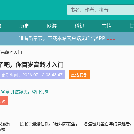
市
历史
网游
科幻
言情
追看新章节，下载本站客户端无广告APP
↓↓↓
岁高龄才入门
了吧，你百岁高龄才入门
更新时间：2026-07-12 08:43:47
直达底部
第86章 井底窥天，登门试锋
阅读
又或许……长眠于漫漫仙途。”我叫苏玄尘，一名滞留凡尘百年的穿越者
争锋……