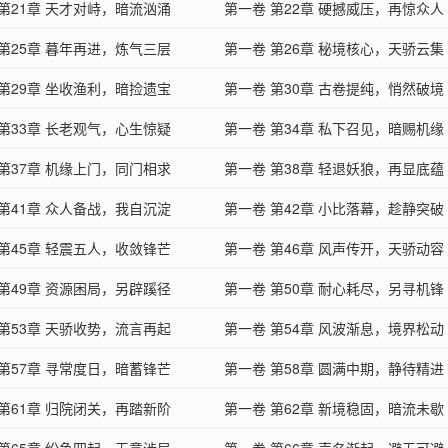
 第21章 天才对峙，暗流汹涌
第一卷 第22章 硬撼威压，再惊众人
 第25章 暮年再进，炼气三层
第一卷 第26章 秘境核心，天骄云集
 第29章 坐收渔利，暗捡遗宝
第一卷 第30章 古卷提纯，悄然破境
 第33章 长老观气，心生惊疑
第一卷 第34章 私下召见，暗赐机缘
 第37章 机缘上门，同门相求
第一卷 第38章 轻退妖狼，再显底蕴
 第41章 众人备战，我自沉淀
第一卷 第42章 小比落幕，趁静突破
 第45章 轻震五人，收敛锋芒
第一卷 第46章 风声传开，天骄动容
 第49章 资源困局，另辟蹊径
第一卷 第50章 耐心耗尽，另寻机锋
 第53章 天骄收势，流言再起
第一卷 第54章 风波渐息，境界松动
 第57章 寻常度日，暗蓄锋芒
第一卷 第58章 圆满中期，静待精进
 第61章 归院闭关，再踏新阶
第一卷 第62章 新境稳固，暗流未歇