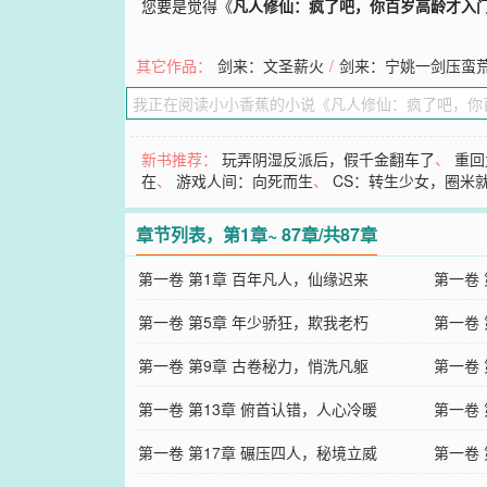
您要是觉得《
凡人修仙：疯了吧，你百岁高龄才入
其它作品：
剑来：文圣薪火
/
剑来：宁姚一剑压蛮
新书推荐：
玩弄阴湿反派后，假千金翻车了
、
重回
在
、
游戏人间：向死而生
、
CS：转生少女，圈米
章节列表，第1章~ 87章/共87章
第一卷 第1章 百年凡人，仙缘迟来
第一卷
第一卷 第5章 年少骄狂，欺我老朽
第一卷
第一卷 第9章 古卷秘力，悄洗凡躯
第一卷
第一卷 第13章 俯首认错，人心冷暖
第一卷
第一卷 第17章 碾压四人，秘境立威
第一卷