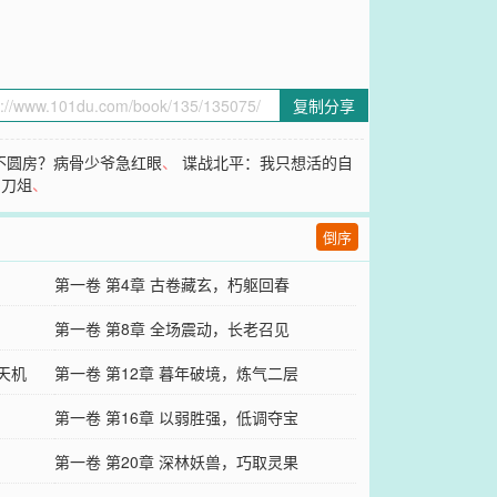
复制分享
不圆房？病骨少爷急红眼
、
谍战北平：我只想活的自
为刀俎
、
倒序
第一卷 第4章 古卷藏玄，朽躯回春
第一卷 第8章 全场震动，长老召见
天机
第一卷 第12章 暮年破境，炼气二层
第一卷 第16章 以弱胜强，低调夺宝
第一卷 第20章 深林妖兽，巧取灵果