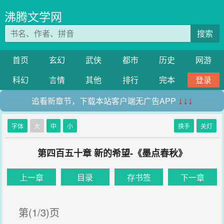
沸腾文学网
搜索
首页
玄幻
武侠
都市
历史
网游
科幻
言情
其他
排行
完本
登录
追看新章节，下载本站客户端无广告APP
↓↓↓
字体
大
中
小
换手
关灯
第四百五十章 新的希望-《墨点春秋》
上一章
目录
存书签
下一章
第(1/3)页