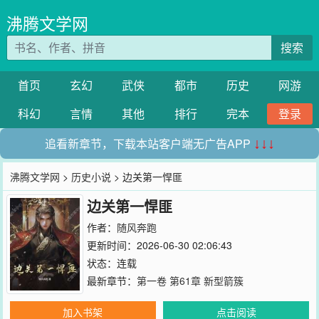
沸腾文学网
搜索
首页
玄幻
武侠
都市
历史
网游
科幻
言情
其他
排行
完本
登录
追看新章节，下载本站客户端无广告APP
↓↓↓
沸腾文学网
>
历史小说
> 边关第一悍匪
边关第一悍匪
作者：
随风奔跑
更新时间：2026-06-30 02:06:43
状态：连载
最新章节：
第一卷 第61章 新型箭簇
加入书架
点击阅读