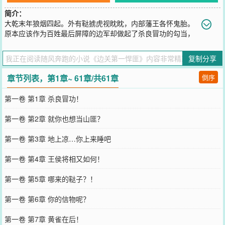
简介：
大乾末年狼烟四起。外有鞑掳虎视眈眈，内部藩王各怀鬼胎。
原本应该作为百姓最后屏障的边军却做起了杀良冒功的勾当，
特种兵崔远意外穿越到大乾边境。在见识到边军和朝廷的腐败之后加
入山寨。从底层一步步做起。整改山寨陋习，收留游民，屯工筑垒，
复制分享
随着他的声望与实力不断壮大，朝廷竟然对他发出了招安令…“王朝腐
朽，民不聊生，在下崔远，请大乾赴死！”
章节列表，第1章~ 61章/共61章
倒序
您要是觉得《
边关第一悍匪
》还不错的话请不要忘记向您QQ群和微博
微信里的朋友推荐哦！
第一卷 第1章 杀良冒功！
第一卷 第2章 就你也想当山匪？
第一卷 第3章 地上凉…你上来睡吧
第一卷 第4章 王侯将相又如何！
第一卷 第5章 哪来的鞑子？！
第一卷 第6章 你的信物呢？
第一卷 第7章 黄雀在后！