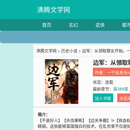
沸腾文学网
首页
玄幻
武侠
都
沸腾文学网
>
历史小说
> 边军：从领取罪女开始，
边军：从领取
作者：
一宁会发光og
状态：连载
最新章节：
第389
加入书架
点击
简介：
【不是好人】【杀伐果断】【边关争霸】\n【铁血
精钢，这些能够富国强兵的技术，在乱世里不仅是财