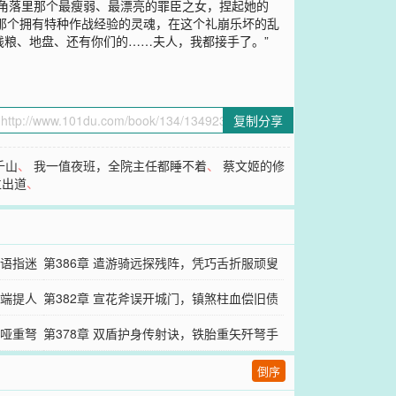
了角落里那个最瘦弱、最漂亮的罪臣之女，捏起她的
当那个拥有特种作战经验的灵魂，在这个礼崩乐坏的乱
钱粮、地盘、还有你们的……夫人，我都接手了。”
复制分享
千山
、
我一值夜班，全院主任都睡不着
、
蔡文姬的修
位出道
、
惊语指迷
第386章 遣游骑远探残阵，凭巧舌折服顽叟
阔端提人
第382章 宣花斧误开城门，镇煞柱血偿旧债
矢哑重弩
第378章 双盾护身传射诀，铁胎重矢歼弩手
倒序