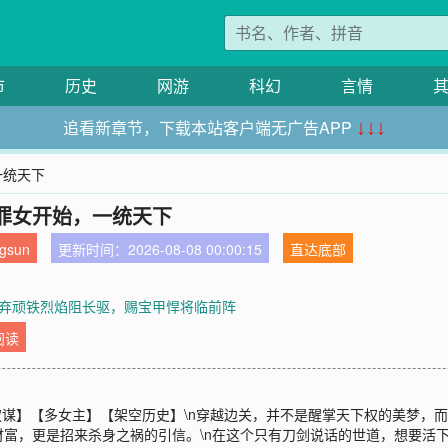
市
历史
网游
科幻
言情
追看新章节，下载本站客户端无广告APP
↓↓↓
一统天下
罪女开始，一统天下
sun
更新时间：2026-08-08 00:00:15
直达底部
章 弃顽铁烈焰阻长驱，赐宝甲悍将临前阵
阅读
权谋】【多女主】【架空历史】\n穿越边关，并不是醒掌天下权的美梦，而
富，更是招来杀身之祸的引信。\n在这个只有刀剑说话的世道，想要活