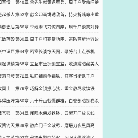
知军情
第48章 曾先生献策退蛮兵，周千户受命闯狼
怒起杀人
穴
第52章 献金印画饼诱敌酋，持火折赌命出重
遇御史后
围
第56章 季破虏飞刀惊四座，周千户谈笑对锋
诺敏落彀
芒
第60章 周千户归寨赏功臣，巡防营新地遇故
账中识巨
人
第64章 密室长谈惊天网，聚将台上点杀机
周起谋精
第68章 立互市坐拥聚宝盆，收遗孀暗藏美人
聚落马坡
计
第72章 铁匠铺前争锱铢，狂客当街讽千户
收国士
第76章 巧解金锁撩心弦，重金散尽收镔铁
喜得压阵
第80章 六十斤画戟慑群雄，白驼部暗探卷杀
战苍狼
机
第84章 闭眼木佛发铁钵，云起开门放长线
双簧钓天
第88章 敞库门千金散尽，磨屠刀夜黑风高
佳人护英
第92章 藏锋出鞘惊娇客，闭眼木佛渡流民