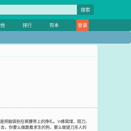
搜索
其他
排行
完本
登录
是把脑袋别在裤腰带上的挣扎。\n蜂窝煤、陌刀、
下去，你要么做跪着求生的狗，要么做提刀杀人的