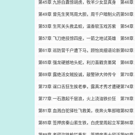
台
第45章 九斿白纛惊胡虏，牧羊少女显真身
人
第46
第49章 曾先生笑骂周大胆，周千户暗制火药
第50
包
第53章 生死关头救孟蛟，温香软玉戏苏紫
穴
第54
第57章 飞刀绝技惊四座，一箭之地试英雄
第58
第61章 巡防营千户遭下马，顾怡岚细语论新
环
第62
规
第65章 强龙硬撼地头蛇，利刃直戳贪墨窝
第66
第69章 露绝活女贼投诚，敲警钟大帅传令
第70
第73章 逞口舌狂生挨老拳，露真才秀才遭硬
谋
第74
绑
第77章 一石激起千层浪，火上浇油铁价狂
第78
第81章 血溅白驼驿杜飞救美，夜奔火隼部暗
州
第82
探进言
第85章 签押房秦山索生铁，白虎堂周起立军
第86
状
第89章 老鹞沟铁枪拦重车，签押房毒士留活
狼
第90