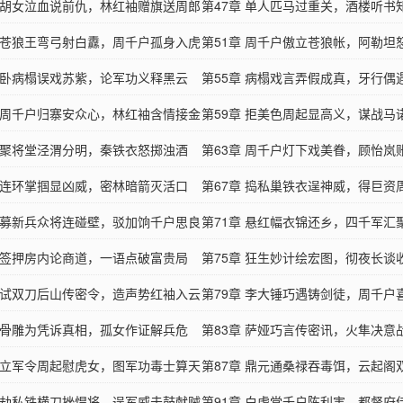
章 胡女泣血说前仇，林红袖赠旗送周郎
第47章 单人匹马过重关，酒楼听书
章 苍狼王弯弓射白纛，周千户孤身入虎
第51章 周千户傲立苍狼帐，阿勒坦
章 卧病榻误戏苏紫，论军功义释黑云
心
第55章 病榻戏言弄假成真，牙行偶
章 周千户归寨安众心，林红袖含情接金
人
第59章 拒美色周起显高义，谋战马
章 聚将堂泾渭分明，秦铁衣怒掷浊酒
中
第63章 周千户灯下戏美眷，顾怡岚
章 连环掌掴显凶威，密林暗箭灭活口
贪
第67章 捣私巢铁衣逞神威，得巨资
章 募新兵众将连碰壁，驳加饷千户思良
兵
第71章 悬红幅衣锦还乡，四千军汇
章 签押房内论商道，一语点破富贵局
第75章 狂生妙计绘宏图，彻夜长谈
章 试双刀后山传密令，造声势红袖入云
第79章 李大锤巧遇铸剑徒，周千户
章 骨雕为凭诉真相，孤女作证解兵危
宝
第83章 萨娅巧言传密讯，火隼决意
章 立军令周起慰虎女，图军功毒士算天
第87章 鼎元通桑禄吞毒饵，云起阁
章 劫私铁横刀挫悍将，逞军威击鼓献贼
狼
第91章 白虎堂千户陈利害，都督府