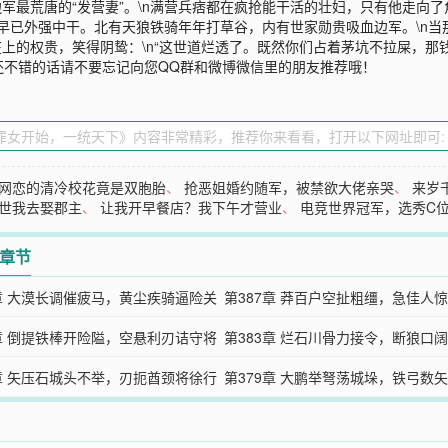
边军最荒唐的“发营妻”。\n满营兵痞都在疯抢能干活的壮妇，只有他走向
载，早已外强中干。北有天狼铁骑年年打草谷，内有世家勋贵吸血边军。\n
在上的权贵，笑得阴鸷：\n“这世道烂透了。既然你们占着茅坑不拉屎，那
还不错的话请不要忘记向您QQ群和微博微信里的朋友推荐哦！
网恋的清冷校花竟是双胞胎
、
抢恶姐婚约随军，被禁欲大佬亲哭
、
来岁
世我去娶郡主
、
让我开早餐店？我下午才营业
、
电竞世界冠军，选秀C
2章节
8章 大漠长调催疲马，黄尘疾骑逼险关
第387章 莽百户空扯粗缰，急佳人
4章 倒提铁棒开险隘，空悬利刃诘守将
第383章 烂石川骨力接令，断狼口
0章 矢压石城头不举，刃扼酋颈将徐行
第379章 大鹏举弩荡城垛，铁弓数