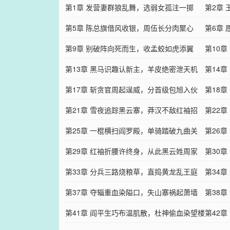
第1章 发营妻群狼乱舞，选弱女孤注一掷
第2章
第5章 陈总旗借风收银，周伍长分肉聚心
粮
第6章
第9章 别破阵向死而生，收孟蛟如虎添翼
第10
第13章 黑马识趣认新主，羊皮绝密泄天机
第14
第17章 斩贪官周起逞威，分首级包旭入伙
第18
第21章 雪夜追踪黑云寨，莽汉不敌红袖招
第22
第25章 一棍横扫阎罗殿，单骑踏破九曲关
第26
第29章 红袖折腰许终身，从此黑云姓周家
第30
第33章 分兵三路烧粮草，直捣黄龙乱王庭
第34
第37章 夺辎重血染隘口，失山寨祸起萧墙
第38
第41章 阎平生巧布温肌散，杜神偷血染望楼
第42