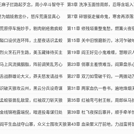
 王麻子拦路起歹念，周小卒斗智夺干
第3章 洗净玉面惊周郎，忍辱含垢入
 愿为娼妓救忠仆，怒斥荒唐显真心
第7章 碎银驱走催命鬼，寒舍再添落
章 荒原停车施妙手，剔肉剜疮救疯蛟
第11章 修残垣重整鬼愁，燃篝火夜
章 隘口设伏连环阵，土屋夜话识孟蛟
第15章 关中旧恨磨新刃，冰河乍破
章 烈火烹石开生路，美玉藏锋待买主
第19章 阎王好见小鬼难缠，慧眼识
章 马上风流擒胭脂，阵前调笑乱芳心
算
第23章 俏寨主羞愤难当，阎算盘杀
章 舌战群雄论大义，莽夫怒发请战书
第27章 双刀如雪破千钧，一两拨动
章 识破天狼攻云州，黑云分兵设奇谋
第31章 两家血仇一卷书，遍地烽烟
章 孟蛟驱兽乱敌营，红袖双刀斩天狼
第35章 红袖弯弓射王帐，周郎纵马
章 金线锦袍露端倪，暗道投毒谋归处
第39章 杜飞夜探后寨井，顺手牵羊
章 阎平生血战夺山寨，众义士围攻天狼
第43章 血染聚义厅前地，力战蛮将