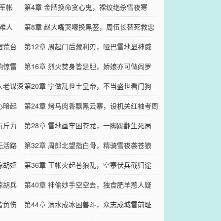
军帐
第4章 金牌换命贪心鬼，裸绞绝杀雪夜寒
难人
第8章 赵大嘴哭嚎换黑签，周伍长替死救忠
宿荒台
仆
第12章 周起门后藏利刃，哑巴雪地显神威
响惊雷
第16章 烈火焚身皆是胆，娇娘亦可做阎罗
人老谋深
第20章 宁做乱世土皇帝，不当盛世看门狗
心暗起
第24章 烤马肉香飘黑云寨，设机关红袖考周
万斤力
郎
第28章 雪地画牢困苍龙，一脚踢翻生死局
无活路
第32章 周郎北望指白骨，精骑雪夜袭苍狼
掠胡姬
第36章 王帐火起苍狼乱，空寨伏兵截归途
惊胡兵
第40章 神偷妙手空空去，独食肥羊惹人疑
皆负伤
第44章 滴水成冰困兽斗，众志成城雪前耻