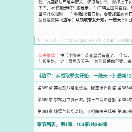
狼。\n周起从尸堆中醒来，还没喘匀气，就撞上了
下巴：\n“还能走吗？跟我走。”\n宁朝立国两百
世睁开双眼时……\n周起摸着刀柄，看着那些高高
您要是觉得《
边军：从领取罪女开始，一统天下
》
新书推荐：
快活小御医：恭喜皇后有喜了
、
什么，
仙长生路
、
史上最强汉天子
、
给你尊荣你不要，来
《边军：从领取罪女开始，一统天下》最新1
第389章 弃顽铁烈焰阻长驱，赐宝甲悍将临
第38
前阵
第385章 掣寒刀血溅石隘，捧王书言退苍狼
第38
第381章 惊雷乍起乱法场，长枪暗探夺城关
第38
章节列表，第1章~ 100章/共389章