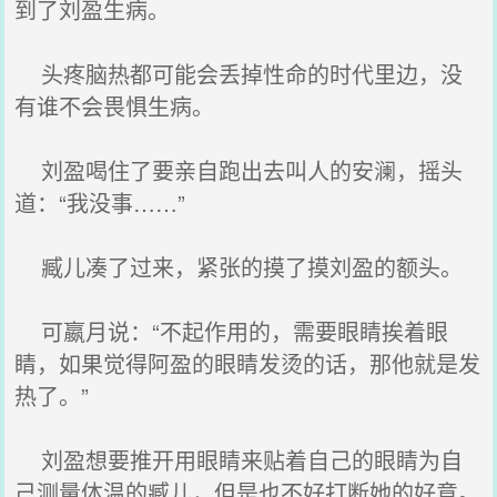
到了刘盈生病。
头疼脑热都可能会丢掉性命的时代里边，没
有谁不会畏惧生病。
刘盈喝住了要亲自跑出去叫人的安澜，摇头
道：“我没事……”
臧儿凑了过来，紧张的摸了摸刘盈的额头。
可嬴月说：“不起作用的，需要眼睛挨着眼
睛，如果觉得阿盈的眼睛发烫的话，那他就是发
热了。”
刘盈想要推开用眼睛来贴着自己的眼睛为自
己测量体温的臧儿，但是也不好打断她的好意。