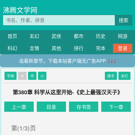
沸腾文学网
搜索
首页
玄幻
武侠
都市
历史
网游
科幻
言情
其他
排行
完本
登录
追看新章节，下载本站客户端无广告APP
↓↓↓
字体
大
中
小
换手
关灯
第380章 科学从这里开始-《史上最强汉天子》
上一章
目录
存书签
下一章
第(1/3)页