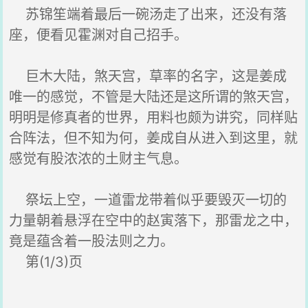
苏锦笙端着最后一碗汤走了出来，还没有落
座，便看见霍渊对自己招手。
巨木大陆，煞天宫，草率的名字，这是姜成
唯一的感觉，不管是大陆还是这所谓的煞天宫，
明明是修真者的世界，用料也颇为讲究，同样贴
合阵法，但不知为何，姜成自从进入到这里，就
感觉有股浓浓的土财主气息。
祭坛上空，一道雷龙带着似乎要毁灭一切的
力量朝着悬浮在空中的赵寅落下，那雷龙之中，
竟是蕴含着一股法则之力。
第(1/3)页