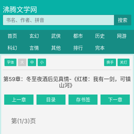
沸腾文学网
搜索
首页
玄幻
武侠
都市
历史
网游
科幻
言情
其他
排行
完本
字体
大
中
小
换手
关灯
第59章：冬至夜酒后见真情-《红楼：我有一剑，可镇
山河》
上一章
目录
存书签
下一章
第(1/3)页