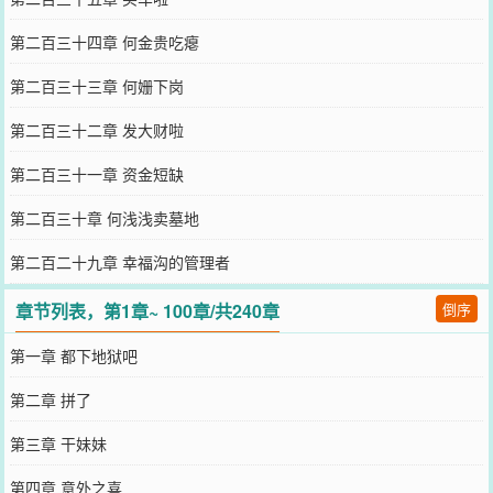
第二百三十四章 何金贵吃瘪
第二百三十三章 何姗下岗
第二百三十二章 发大财啦
第二百三十一章 资金短缺
第二百三十章 何浅浅卖墓地
第二百二十九章 幸福沟的管理者
章节列表，第1章~ 100章/共240章
倒序
第一章 都下地狱吧
第二章 拼了
第三章 干妹妹
第四章 意外之喜