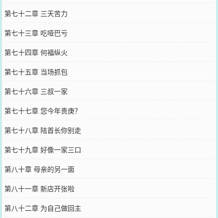
第七十二章 三天苦力
第七十三章 吃哑巴亏
第七十四章 何福纵火
第七十五章 当场抓包
第七十六章 三叔一家
第七十七章 您今年贵庚？
第七十八章 陆首长你别走
第七十九章 好像一家三口
第八十章 母亲的另一面
第八十一章 新店开张啦
第八十二章 为自己做回主