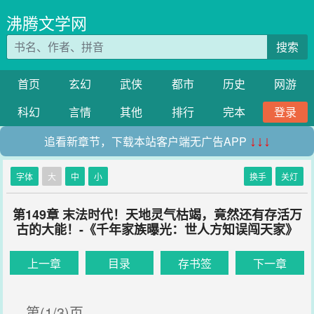
沸腾文学网
搜索
首页
玄幻
武侠
都市
历史
网游
科幻
言情
其他
排行
完本
登录
追看新章节，下载本站客户端无广告APP
↓↓↓
字体
大
中
小
换手
关灯
第149章 末法时代！天地灵气枯竭，竟然还有存活万
古的大能！-《千年家族曝光：世人方知误闯天家》
上一章
目录
存书签
下一章
第(1/3)页