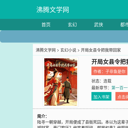
沸腾文学网
首页
玄幻
武侠
都
沸腾文学网
>
玄幻小说
> 开局女县令把我带回家
开局女县令把
作者：
子非鱼是你
状态：连载
最新章节：
第一百一
加入书架
点击
简介：
陆寻一朝穿越，开局便成了县衙死囚。本以为这辈
城财富。豪门欺压？他笑着踩碎。朝堂权贵？他照