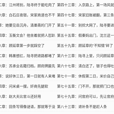
二章：江州将别，陆寻终于能吃肉了
年
第四十三章：入京路上，第一场风就
六章：白石庄夜宿，宋家商道也不干
第四十七章：宋家旧账被翻，第三条
章：她要见岳沉舟，清墨斋的门开了
角
第五十一章：别挖大网了，陆寻要进
四章：玉衡文会？他坐着就把人怼趴
第五十五章：假秦妈出门，沈兰这一
八章：顾延章第一步就踩空了
了
第五十九章：顾延章的“不知情”碎了
二章：韩墨想扛，陆寻把退路都堵了
第六十三章：陆寻上堂，只问顾延章
六章：苏承业名籍归档，顾府牌匾先
第六十七章：清白还了，银子也得吐
章：说好休三日，第一日就有人来堵
第七十一章：休假第二日，米价自己
四章：问米桌一摆，奸商先腿软
第七十五章：门不开，那就把门口也
八章：赵大夫比官斗还好用
示
第七十九章：问官府可以，先让官府
二章：回条写得像谜语，那就等于没
第八十三章：退补条不是赶人条