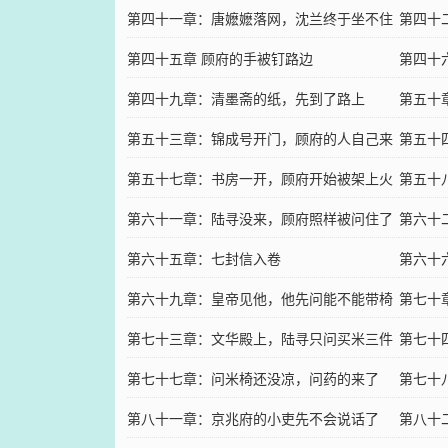
里
第四十一章：唐嬷嬷落网，沈兰终于坐不住
下
第四十
了
第四十五章 顾府的手被钉路边
第四十
第四十九章：清墨斋的纸，先到了路上
净
第五十
第五十三章：锦成号开门，顾府的人自己来
第五十
了
第五十七章：书房一开，顾府开始被架上火
了
第五十
了
第六十一章：陆寻没来，顾府照样被问住了
第六十
第六十五章：七封信入卷
第六十
第六十九章：皇帝见他，他先问能不能带椅
摘
第七十
子
第七十三章：文华殿上，陆寻只问买米三件
门
第七十
事
第七十七章：问米椅还没凉，问药的来了
第七十
第八十一章：京兆府的小吏先不会说话了
第八十