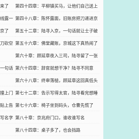
来了
了
第四十四章：平柳镇买马，让他们自己送上
线露一
门
第四十八章：陈怀露面，旧账房把刀递进京
京了
城
第五十二章：陆寻入京，一句话就让士子破
刀砍空
防
第五十六章：佛堂藏账，京城这下真热闹了
第六十章：顾延章夜入三司，陆寻留了一张
一句话
纸
第六十四章：辞官就想干净？陆寻不同意
第六十八章：终审落槌，顾延章这回真低头
撞上门
了
第七十二章：告示写得太官，陆寻看完想睡
贴上告
第七十六章：椅子坐到码头，仓曹先慌了
写名字
第八十章：京兆府门口，谁收谁写名
第八十四章：桌子多了，也会挡路