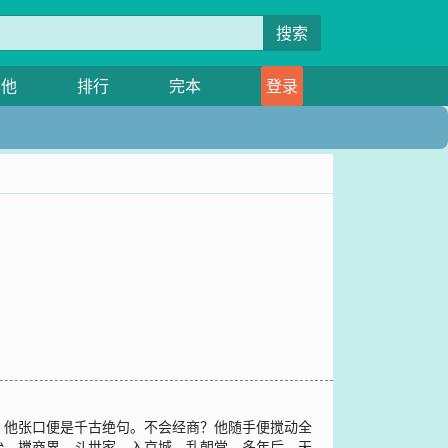
搜索
其他
排行
完本
登录
？他张口便是千古绝句。不会经商？他随手便搅动全
始，搅商界、斗世家、入京城、乱朝堂。多年后，天