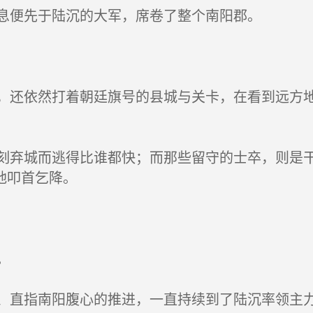
息便先于陆沉的大军，席卷了整个南阳郡。
还依然打着朝廷旗号的县城与关卡，在看到远方地
。
弃城而逃得比谁都快；而那些留守的士卒，则是干
地叩首乞降。
。
直指南阳腹心的推进，一直持续到了陆沉率领主力