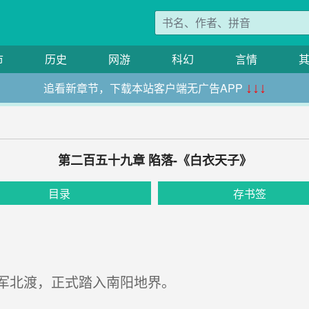
市
历史
网游
科幻
言情
追看新章节，下载本站客户端无广告APP
↓↓↓
第二百五十九章 陷落-《白衣天子》
目录
存书签
军北渡，正式踏入南阳地界。