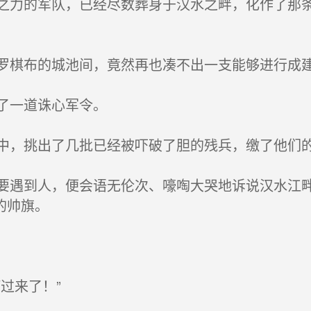
力的军队，已经尽数葬身于汉水之畔，化作了那条
棋布的城池间，竟然再也凑不出一支能够进行成
了一道诛心军令。
，挑出了几批已经被吓破了胆的残兵，缴了他们
遇到人，便会语无伦次、嚎啕大哭地诉说汉水江畔
的帅旗。
过来了！”