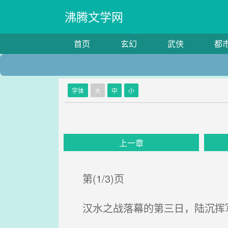
沸腾文学网
首页
玄幻
武侠
都
字体
大
中
小
上一章
第(1/3)页
汉水之战落幕的第三日，陆沉挥