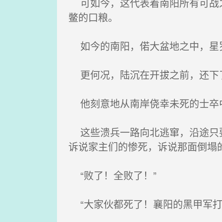
可如今，这代表着南阳所有可战之
鳖的口粮。
如今的南阳，偌大盆地之中，星罗
更何况，陆沉在开拔之前，还下
他刻意地从南岸侥幸未死的士卒中
这些溃兵一路向北逃窜，沿途只要
诉说家主们的惨死，诉说那面倒塌
“败了！全败了！”
“大家伙都死了！襄阳的黑甲军打