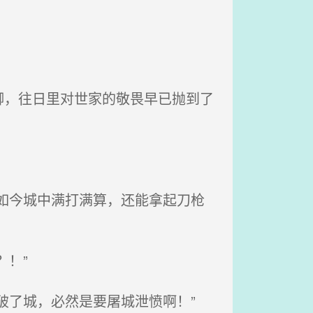
，往日里对世家的敬畏早已抛到了
如今城中满打满算，还能拿起刀枪
！”
破了城，必然是要屠城泄愤啊！”