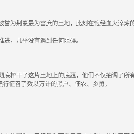
誉为荆襄最为富庶的土地，此刻在饱经血火淬炼的
推进，几乎没有遇到任何阻碍。
底榨干了这片土地上的底蕴，他们不仅抽调了所有
强行征召了数以万计的黑户、佃农、乡勇。