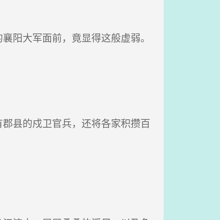
襄阳大军面前，竟显得这般虚弱。
郡县的戍卫官兵，还将各家积攒百