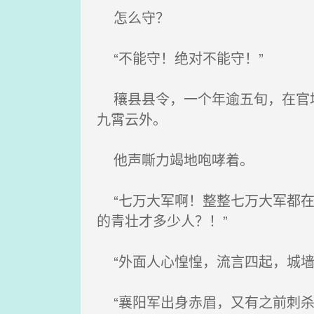
怎么守？
“不能守！绝对不能守！”
穰县县令，一个年逾五旬，在官场
九霄云外。
他声嘶力竭地咆哮着。
“七万大军啊！整整七万大军都在
的青壮才多少人？！”
“外面人心惶惶，流言四起，城墙
“襄阳军出身赤眉，又有之前刺杀