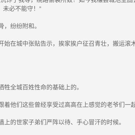
，未必不能守！”
骨，纷纷附和。
始在城中张贴告示，挨家挨户征召青壮，搬运滚木
牺牲全城百姓性命的基础上的。
着他们这些曾经享受过高高在上感觉的老爷们一
上的世家子弟们严阵以待、手心冒汗的时候。