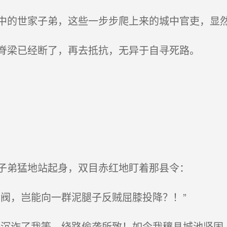
的世家子弟，这些一步步爬上来的城中官吏，显
脊梁已经断了，再去抵抗，无异于自寻死路。
子弟猛地站起身，双目赤红地盯着那县令：
阀，岂能向一群泥腿子反贼屈膝投降？！”
沉诈了我等，绕路偷袭所致！如今我穰县城池坚固