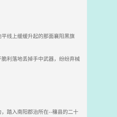
平线上缓缓升起的那面襄阳黑旗
脆利落地丢掉手中武器，纷纷弃械
，踏入南阳郡治所在--穰县的二十