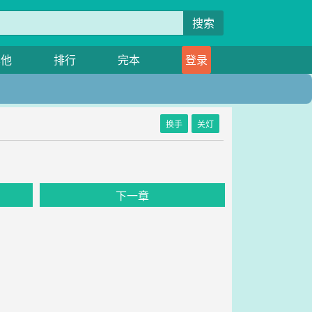
搜索
其他
排行
完本
登录
换手
关灯
下一章