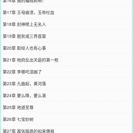
第16章 我的蟠桃树啊！
第17章 王母崩溃，玉帝吐血
第18章 封神榜上无名人
第19章 脱贫成三界首富
第20章 取经人也有心事
第21章 地府反出天庭的第一枪
第22章 李哪吒泪崩了
第23章 九曲起，黄河落
第24章 要么降，要么滚
第25章 地道至尊
第26章 七宝妙树
第27章 嚣张跋扈的如来佛祖