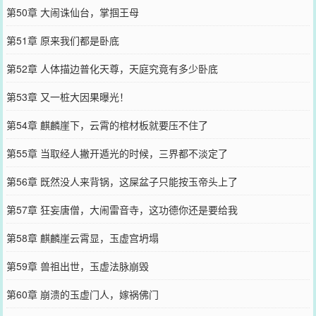
第50章 大闹诛仙台，掌掴王母
第51章 原来我们都是卧底
第52章 人体描边普化天尊，天庭究竟有多少卧底
第53章 又一桩大因果曝光！
第54章 麒麟崖下，云霄的棺材板就要压不住了
第55章 当取经人撇开遁光的时候，三界都不淡定了
第56章 既然没人来背锅，这屎盆子只能按玉帝头上了
第57章 狂妄唐僧，大闹雷音寺，这功德你还是要给我
第58章 麒麟崖云霄显，玉虚宫坍塌
第59章 兽祖出世，玉虚法脉崩毁
第60章 崩溃的玉虚门人，嫁祸佛门