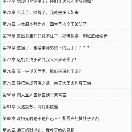
第72章 须弥山都快塌了，你们才发现如来有问题？
第73章 不装了，摊牌了，我就是多宝如来
第74章 三教原本截为首，四大圣人全干破防了！
第75章 既然多宝师兄藏不住了，那佛教换一趟班底继续莽
第76章 这猴子，也是李师弟留下的后手？？？？
第77章 这机会终于轮到我大日如来佛了！
第78章 又一桩逆天后手，城府极深的玉帝？
第79章 孙悟空成万佛之祖，南无大圣舍利尊王佛
第80章 四大圣人告状告到了紫霄宫
第81章 大道复苏，鸿钧那傻逼
第82章 斗姆元君是不是自己人？紫霄宫的扯犊子大战
第83章 通天怒怼鸿钧，截教灭教的真相