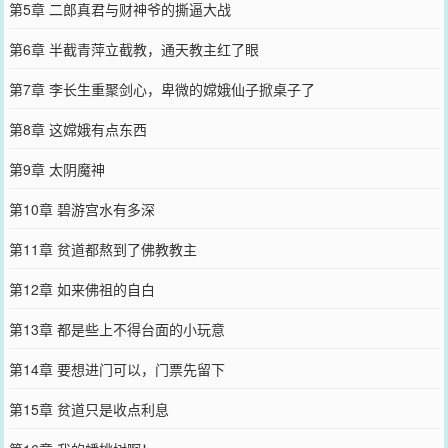
第5章 二郎真君与财神爷的撕逼大战
第6章 半截青萍立截教，通天教主红了眼
第7章 李长生重聚剑心，卑微的嫦娥仙子掀桌子了
第8章 这嫦娥有点东西
第9章 太阴魔神
第10章 碧游宫水有多深
第11章 贫道都熬到了佛教教主
第12章 如来佛祖的自白
第13章 都是些上不得台面的小玩意
第14章 要想进门可以，门票先留下
第15章 贫道只是收点利息