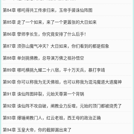
第84章 哪吒得共工传承归来，玉帝手搓诛仙阵图
第85章 走了一个如来，来了一个更嚣张的大日如来
第86章 孽师李长生，你究竟安排了什么后手！
第87章 须弥山魔气冲天？大日如来，你们看到的都是假象
第88章 单剑挑佛教，总导演万佛之祖孙悟空
第89章 哪吒横挑九耀二十八宿，平十万天兵，暴打李靖
第90章 你可以称我为无天佛祖，也可以称我为混沌魔道大道魔神
第91章 诛仙阵图碎裂，元始天尊第一个背锅
第92章 诛仙阵不攻自破，阐教业力反噬，元始的顶门都被烧秃了
第93章 爆锤阐教门人，红云老祖，西王母的政治正确
第94章 玉皇大帝，你的截脚漏出来了