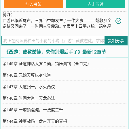
加入书架
点击阅读
简介：
西游已临近尾声，三界当中却发生了一件大事———截教那个
逆徒又回来了，一时间三界震动。\n表面上四平八稳，端坐须
弥山的多宝佛祖背地里却是声泪俱下，装了一个量劫了，老子终于快
熬出头了。\n正在天庭宝库如数家珍的财神爷赵公明浑身一颤，不装
复制分享
了，摊牌了，这些年搜刮的法宝、灵物终于要派上用场了。\n金鳌岛
外驻扎着百万天兵天将，杨戬却在跟那个逆徒喝茶打屁。\n月桂树
《西游：截教逆徒，求你别爆后手了》最新12章节
旁，那个叫做吴刚的猛人丢掉了手里的斧头，竟堂而皇之下界去了。
\n当嫦娥仙子一跃化身为太阴魔神投靠截教。\n当孔雀大明王一口气
第149章 证道神话大罗金仙，镇压鸿钧（全书完）
吞了八宝功德池。\n当麒麟崖下压着云霄的棺材板被轰开，天道圣人
这才反应过来，这特么云霄已在玉虚宫下窃取了一个量劫的气运。\n
第148章 元始天尊以身化道
面对如来佛祖叛教，西方二圣只能让斗战胜佛接替如来坐镇佛门气
运。\n......\n咳咳。\n会不会这猴子也是那个逆徒留下的后手。
第147章 大道归一，水火两仪
您要是觉得《
西游：截教逆徒，求你别爆后手了
》还不错的话请不要
忘记向您QQ群和微博微信里的朋友推荐哦！
第146章 时间大道，天龙心法
第145章 一塔镇混沌，一法度三千
第144章 神魔战场，盘古开天的真相