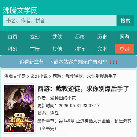
沸腾文学网
搜索
首页
玄幻
武侠
都市
历史
网游
科幻
言情
其他
排行
完本
登录
追看新章节，下载本站客户端无广告APP
↓↓↓
沸腾文学网
>
玄幻小说
> 西游：截教逆徒，求你别爆后手了
西游：截教逆徒，求你别爆后手了
作者：
爱种田的小花
更新时间：2026-05-31 23:37:17
状态：连载
最新章节：
第149章 证道神话大罗金仙，镇压鸿钧
（全书完）