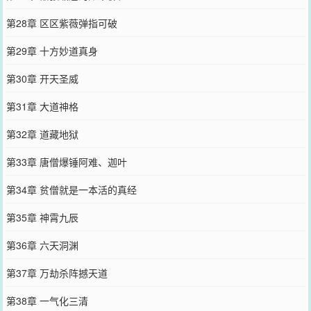
第28章 区区紫薇弹指可破
第29章 十方妙道真身
第30章 开天圣威
第31章 大道神格
第32章 道藏地狱
第33章 唐僧爆锤阿难、迦叶
第34章 贫僧就是一本活的真经
第35章 神霄九辰
第36章 六天洞渊
第37章 万劫杀阵撼天道
第38章 一气化三清