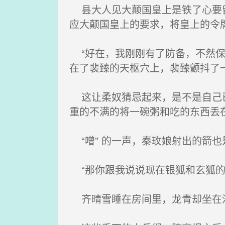
县大人见大颠国皇上是铁了心要留
应大颠国皇上的要求，将皇上的令
“好在，我刚刚有了防备，不然保
在了裴臻的天枢穴上，裴臻颤抖了
这让柔奴猜忌起来，是不是自己已
重的不满的将一碗粥和吃的东西丢
“噌” 的一声，秦玫娘射出的箭
“那你跟我说说现在银狐和玄狐的
齐晴雪睡在房间里，龙青却坐在沙