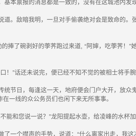
基本禀报的消息都是一致的，没有在这城池内发
道。敌暗我明，一旦对手偷袭绝对会是致命的。张
的捧了碗剥好的荸荠跑过来道, “阿婶，吃荸荠！
口！”话还未说完，便已经不知不觉的被相士将手腕
统节日，每逢这一天，地府便会门户大开，放众鬼
作在一线的众公务员们也闲下来无所事事。
不能和您说一说？”龙阳提起水壶，给凌峰的水杯
了一个噤声的手势，说道：“什么离家出走，我这