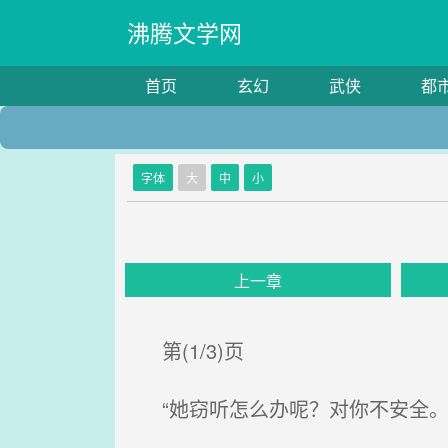
沸腾文学网
首页
玄幻
武侠
都
字体
大
中
小
上一章
第(1/3)页
“她窃听怎么办呢？对你不安全。