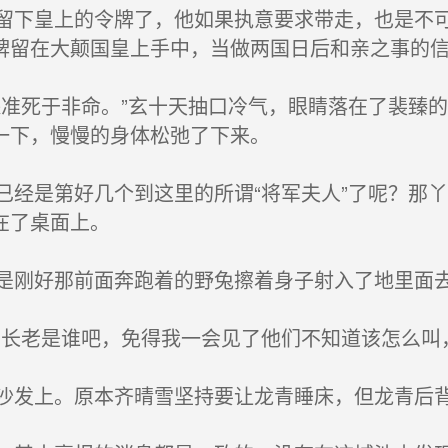
下皇上的令牌了，他如果执意要求带走，也是不可
牌留在大颠国皇上手中，当做两国日后和亲之事的
准死于非命。”玄十天抽口冷气，眼睛落在了裴臻
一下，慢慢的身体松弛了下来。
经是第好几个到这里的所谓“将军夫人”了呢？那
在了桌面上。
也是刚好那前面奔跑着的野兔擦着身子射入了地里面
长老是谁吧，免得我一会见了他们不知道该怎么叫
发上。原本齐晴雪坚持要让龙青睡床，但龙青后背