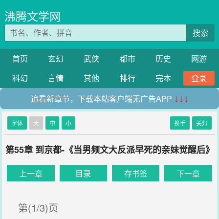
沸腾文学网
搜索
首页
玄幻
武侠
都市
历史
网游
科幻
言情
其他
排行
完本
登录
追看新章节，下载本站客户端无广告APP
↓↓↓
字体
大
中
小
换手
关灯
第55章 到京都-《当男频文大反派早死的亲妹觉醒后》
上一章
目录
存书签
下一章
第(1/3)页