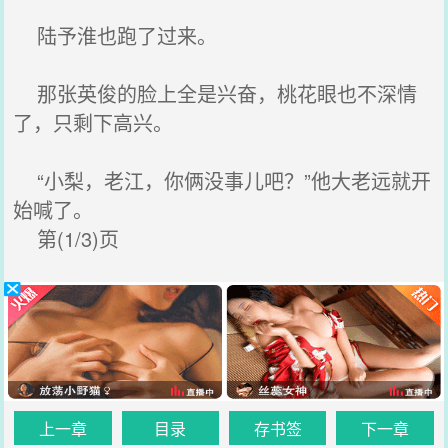
陆予淮也跑了过来。
那张英俊的脸上全是兴奋，桃花眼也不深情
了，只剩下高兴。
“小梨，老江，你俩没事儿吧？”他大老远就开
始喊了。
第(1/3)页
上一章
目录
存书签
下一章