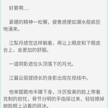
好累啊....
紧绷的精神一松懈，疲惫感便如潮水般疯狂
地涌来。
江梨月感觉这样躺着，再让上眼皮和下眼皮
合上，会更加的舒服。
一道阴影遮住头顶落下的月光。
江暮云挺拔颀长的身影出现在视线中。
他单膝跪地半蹲下身，冷厉俊美的脸上带着
克制的担忧，骨节分明的手指探过来，轻轻擦掉
她脸颊上沾着的碎冰。