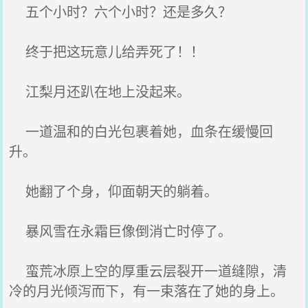
五个小时？六个小时？还是多久？
终于把这玩意儿给弄死了！！
江梨月还趴在地上没起来。
一道温和的白光包裹着她，血条在缓慢回
升。
她翻了个身，仰面朝天的躺着。
暴风雪在永霜巨像倒消亡时停了。
蛮荒冰原上空的厚重云层裂开一道缝隙，清
冷的月光倾泻而下，有一束落在了她的身上。