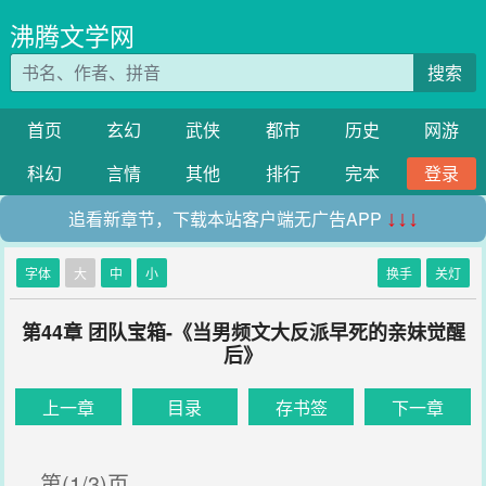
沸腾文学网
搜索
首页
玄幻
武侠
都市
历史
网游
科幻
言情
其他
排行
完本
登录
追看新章节，下载本站客户端无广告APP
↓↓↓
字体
大
中
小
换手
关灯
第44章 团队宝箱-《当男频文大反派早死的亲妹觉醒
后》
上一章
目录
存书签
下一章
第(1/3)页