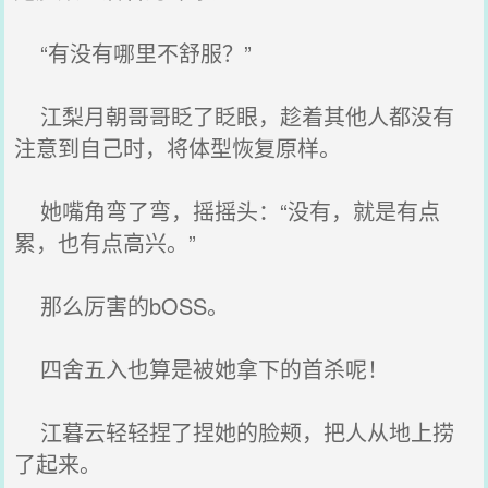
“有没有哪里不舒服？”
江梨月朝哥哥眨了眨眼，趁着其他人都没有
注意到自己时，将体型恢复原样。
她嘴角弯了弯，摇摇头：“没有，就是有点
累，也有点高兴。”
那么厉害的bOSS。
四舍五入也算是被她拿下的首杀呢！
江暮云轻轻捏了捏她的脸颊，把人从地上捞
了起来。