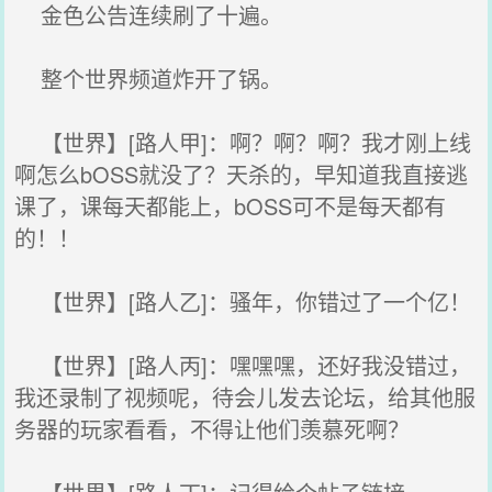
金色公告连续刷了十遍。
整个世界频道炸开了锅。
【世界】[路人甲]：啊？啊？啊？我才刚上线
啊怎么bOSS就没了？天杀的，早知道我直接逃
课了，课每天都能上，bOSS可不是每天都有
的！！
【世界】[路人乙]：骚年，你错过了一个亿！
【世界】[路人丙]：嘿嘿嘿，还好我没错过，
我还录制了视频呢，待会儿发去论坛，给其他服
务器的玩家看看，不得让他们羡慕死啊？