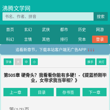
沸腾文学网
搜索
首页
玄幻
武侠
都市
历史
网游
科幻
言情
其他
排行
完本
登录
追看新章节，下载本站客户端无广告APP
↓↓↓
字体
大
中
小
换手
关灯
第505章 硬骨头？我看看你能有多硬！-《提蓝桥刚毕
业，女帝求我当宰相？》
上一章
目录
存书签
下一章
第(1/3)页