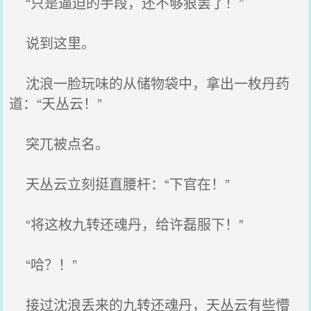
“只是逼迫的手段，还不够狠罢了！”
说到这里。
沈浪一脸玩味的从储物袋中，拿出一枚丹药
道：“天丛云！”
突兀被点名。
天丛云立刻挺直腰杆：“下官在！”
“将这枚九转还魂丹，给许磊服下！”
“哈？！”
接过沈浪丢来的九转还魂丹，天丛云有些懵