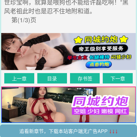
世珍宝啊，就算是喂狗也不能给许磊吃啊！”黑
风老祖此时也是忍不住地附和道。
第(1/3)页
上一章
目录
存书签
下一章
追看新章节，下载本站客户端无广告APP
↓↓↓