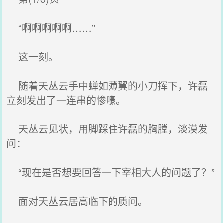
“啊啊啊啊啊……”
这一刻。
随着天丛云手中蝉如薄翼的小刀挥下，许磊
立刻发出了一连串的惨嚎。
天丛云见状，用脚踩住许磊的胸膛，淡漠发
问：
“现在是否想要回答一下宰相大人的问题了？”
面对天丛云居高临下的质问。