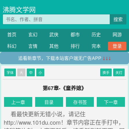
沸腾文学网
搜索
首页
玄幻
武侠
都市
历史
网游
科幻
言情
其他
排行
完本
登录
追看新章节，下载本站客户端无广告APP
↓↓↓
字体
大
中
小
换手
关灯
第67章-《童养媳》
上一章
目录
存书签
下一章
看最快更新无错小说，请记住
http://www.101du.com！章节内容正在手打中，