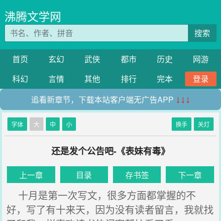
沸腾文学网
搜索
首页
玄幻
武侠
都市
历史
网游
科幻
言情
其他
排行
完本
登录
追看新章节，下载本站客户端无广告APP
↓↓↓
字体
大
中
小
换手
关灯
还是发个公告吧-《表妹有毒》
上一章
目录
存书签
下一章
十月是第一次写文，很多方面都掌握的不
好，写了有十来天，因为没有读者留言，我就找