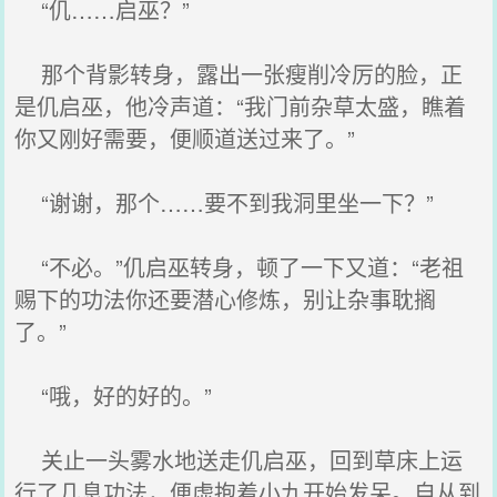
“仉……启巫？”
那个背影转身，露出一张瘦削冷厉的脸，正
是仉启巫，他冷声道：“我门前杂草太盛，瞧着
你又刚好需要，便顺道送过来了。”
“谢谢，那个……要不到我洞里坐一下？”
“不必。”仉启巫转身，顿了一下又道：“老祖
赐下的功法你还要潜心修炼，别让杂事耽搁
了。”
“哦，好的好的。”
关止一头雾水地送走仉启巫，回到草床上运
行了几息功法，便虚抱着小九开始发呆。自从到