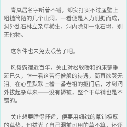
青岚居名字听着不错，却实打实不过崖壁上
粗糙简陋的几个山洞，一看便是人力削劈而成，
洞外乱石林立杂草横生，洞内除却一张石塌，别
无他物。
这条件也未免太艰苦了吧。
风餐露宿近百年，关止对松软暖和的床铺垂
涎已久，乍一看这苦行僧般的待遇，简直欲哭无
泪。在心里默默吐槽一番老祖的抠门后，才到洞
外拔起杂草来——没有褥被，整个干草铺也是不
错的。
关止想要睡得舒适，便要用细绒的草铺极厚
的草垫，他拔光了自己洞前可用的草不算，还逐