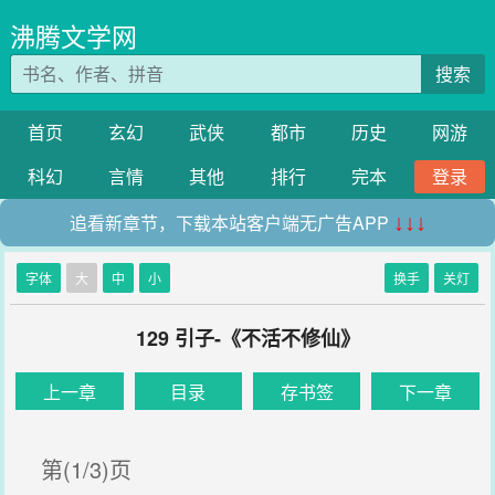
沸腾文学网
搜索
首页
玄幻
武侠
都市
历史
网游
科幻
言情
其他
排行
完本
登录
追看新章节，下载本站客户端无广告APP
↓↓↓
字体
大
中
小
换手
关灯
129 引子-《不活不修仙》
上一章
目录
存书签
下一章
第(1/3)页