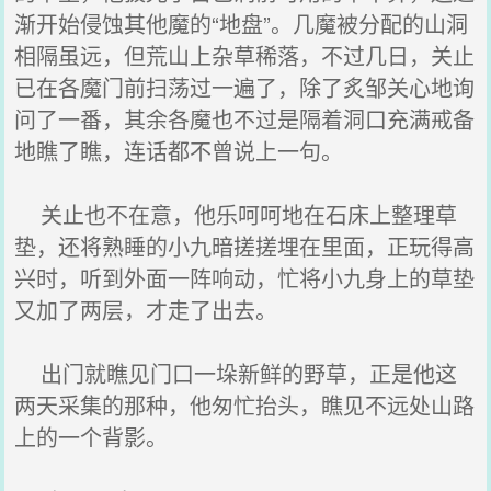
渐开始侵蚀其他魔的“地盘”。几魔被分配的山洞
相隔虽远，但荒山上杂草稀落，不过几日，关止
已在各魔门前扫荡过一遍了，除了炙邹关心地询
问了一番，其余各魔也不过是隔着洞口充满戒备
地瞧了瞧，连话都不曾说上一句。
关止也不在意，他乐呵呵地在石床上整理草
垫，还将熟睡的小九暗搓搓埋在里面，正玩得高
兴时，听到外面一阵响动，忙将小九身上的草垫
又加了两层，才走了出去。
出门就瞧见门口一垛新鲜的野草，正是他这
两天采集的那种，他匆忙抬头，瞧见不远处山路
上的一个背影。