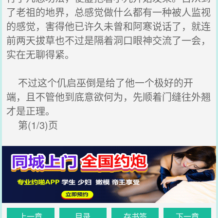
了老祖的地界，总感觉做什么都有一种被人监视
的感觉，害得他已许久未曾和阿寒说话了，就连
前两天拔草也不过是隔着洞口眼神交流了一会，
实在无聊得紧。
不过这个仉启巫倒是给了他一个极好的开
端，且不管他到底意欲何为，先顺着门缝往外翘
才是正理。
第(1/3)页
上一章
目录
存书签
下一章