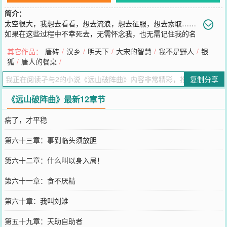
简介：
太空很大，我想去看看，想去流浪，想去征服，想去索取……
如果在这些过程中不幸死去，无需怀念我，也无需记住我的名
字，我本就是宇宙中的一颗尘埃，虽然卑微，却想发最耀眼的光
其它作品：
唐砖
/
汉乡
/
明天下
/
大宋的智慧
/
我不是野人
/
银
芒……
狐
/
唐人的餐桌
/
您要是觉得《
远山破阵曲
》还不错的话请不要忘记向您QQ群和微博微
信里的朋友推荐哦！
复制分享
《远山破阵曲》最新12章节
病了，才平稳
第六十三章：事到临头须放胆
第六十二章：什么叫以身入局！
第六十一章：食不厌精
第六十章：我叫刘雉
第五十九章：天助自助者