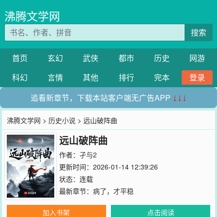
沸腾文学网
搜索
首页
玄幻
武侠
都市
历史
网游
科幻
言情
其他
排行
完本
登录
追看新章节，下载本站客户端无广告APP
↓↓↓
沸腾文学网
>
历史小说
> 远山破阵曲
远山破阵曲
作者：
孑与2
更新时间：2026-01-14 12:39:26
状态：连载
最新章节：
病了，才平稳
加入书架
点击阅读