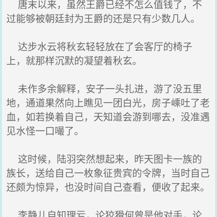
唐末以来，虽然王爵已经不怎么值钱了，不
过能够被朝廷封为王爵的还是只有少数几人。
达步水云将秋玄轻轻放在了会客厅的椅子
上，就那样沉默的凝望着秋玄。
未作多余解释，安子一头扎进，游了没五里
地，通道果然向上瞧见一团白光，房子嵊吐了老
血，如若换着自己，天知道会游到哪去，没准遇
见水怪一口嘬了。
这时候，陆羽突然想起来，昨天图卡一族的
族长，送给自己一枚象征贵宾的令牌，当时自己
还颇为惊异，也没时间自己查看，便收了起来。
李静儿自知理亏，论狡猾何曾是他对手，论