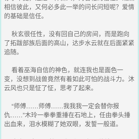
相信彼此，又何必多此一举的问长问短呢？爱情
的基础是信任。
秋玄很任性，没有回自己的房间，而是跑向
了拓跋部族后面的高山，达步水云就在后面紧紧
追随。
看着巫海自信的神色，就连我也是面色一
变，没想到战兽竟然有着如此可怕的战斗力。沐
云风也只是怔了怔，思考了起来。
“师傅……师傅……我我我一定会替你报
仇……”木玲一拳拳重捶在石地上，任由拳头捶
出血来，泪水模糊了她双眼，发誓一般道。