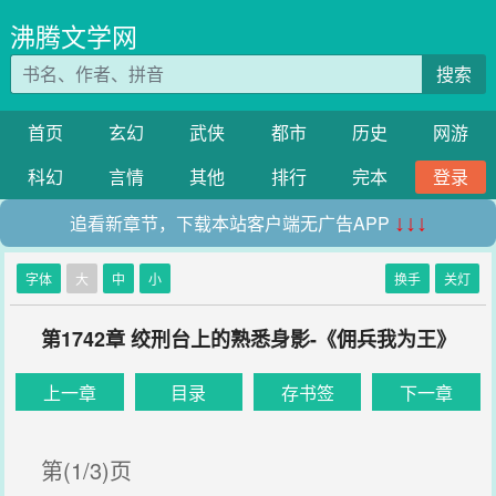
沸腾文学网
搜索
首页
玄幻
武侠
都市
历史
网游
科幻
言情
其他
排行
完本
登录
追看新章节，下载本站客户端无广告APP
↓↓↓
字体
大
中
小
换手
关灯
第1742章 绞刑台上的熟悉身影-《佣兵我为王》
上一章
目录
存书签
下一章
第(1/3)页